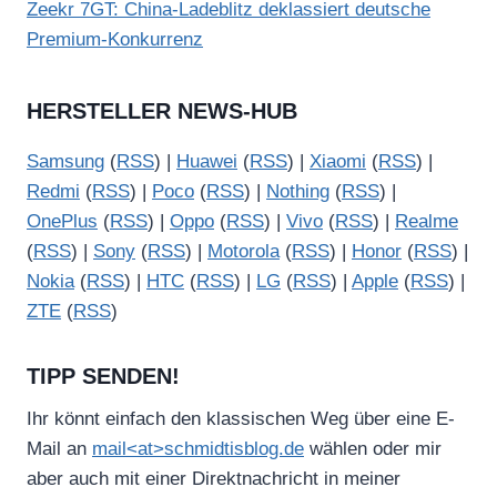
Zeekr 7GT: China-Ladeblitz deklassiert deutsche
Premium-Konkurrenz
HERSTELLER NEWS-HUB
Samsung
(
RSS
) |
Huawei
(
RSS
) |
Xiaomi
(
RSS
) |
Redmi
(
RSS
) |
Poco
(
RSS
) |
Nothing
(
RSS
) |
OnePlus
(
RSS
) |
Oppo
(
RSS
) |
Vivo
(
RSS
) |
Realme
(
RSS
) |
Sony
(
RSS
) |
Motorola
(
RSS
) |
Honor
(
RSS
) |
Nokia
(
RSS
) |
HTC
(
RSS
) |
LG
(
RSS
) |
Apple
(
RSS
) |
ZTE
(
RSS
)
TIPP SENDEN!
Ihr könnt einfach den klassischen Weg über eine E-
Mail an
mail<at>schmidtisblog.de
wählen oder mir
aber auch mit einer Direktnachricht in meiner