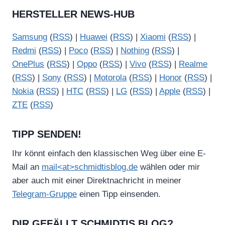
HERSTELLER NEWS-HUB
Samsung
(
RSS
) |
Huawei
(
RSS
) |
Xiaomi
(
RSS
) |
Redmi
(
RSS
) |
Poco
(
RSS
) |
Nothing
(
RSS
) |
OnePlus
(
RSS
) |
Oppo
(
RSS
) |
Vivo
(
RSS
) |
Realme
(
RSS
) |
Sony
(
RSS
) |
Motorola
(
RSS
) |
Honor
(
RSS
) |
Nokia
(
RSS
) |
HTC
(
RSS
) |
LG
(
RSS
) |
Apple
(
RSS
) |
ZTE
(
RSS
)
TIPP SENDEN!
Ihr könnt einfach den klassischen Weg über eine E-
Mail an
mail<at>schmidtisblog.de
wählen oder mir
aber auch mit einer Direktnachricht in meiner
Telegram-Gruppe
einen Tipp einsenden.
DIR GEFÄLLT SCHMIDTIS BLOG?