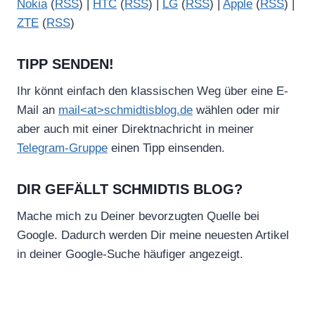
Nokia
(
RSS
) |
HTC
(
RSS
) |
LG
(
RSS
) |
Apple
(
RSS
) |
ZTE
(
RSS
)
TIPP SENDEN!
Ihr könnt einfach den klassischen Weg über eine E-
Mail an
mail<at>schmidtisblog.de
wählen oder mir
aber auch mit einer Direktnachricht in meiner
Telegram-Gruppe
einen Tipp einsenden.
DIR GEFÄLLT SCHMIDTIS BLOG?
Mache mich zu Deiner bevorzugten Quelle bei
Google. Dadurch werden Dir meine neuesten Artikel
in deiner Google-Suche häufiger angezeigt.