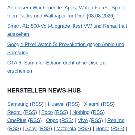
An diesem Wochenende: Apps, Watch Faces, Spiele,
Icon Packs und Wallpaper für Dich [08.08.2026]
Smart #1: 800-Volt-Upgrade lässt VW und Renault alt
aussehen
Google Pixel Watch 5: Provokation gegen Apple und
Samsung
GTA 6: Sammler-Edition droht ohne Disc zu
erscheinen
HERSTELLER NEWS-HUB
Samsung
(
RSS
) |
Huawei
(
RSS
) |
Xiaomi
(
RSS
) |
Redmi
(
RSS
) |
Poco
(
RSS
) |
Nothing
(
RSS
) |
OnePlus
(
RSS
) |
Oppo
(
RSS
) |
Vivo
(
RSS
) |
Realme
(
RSS
) |
Sony
(
RSS
) |
Motorola
(
RSS
) |
Honor
(
RSS
) |