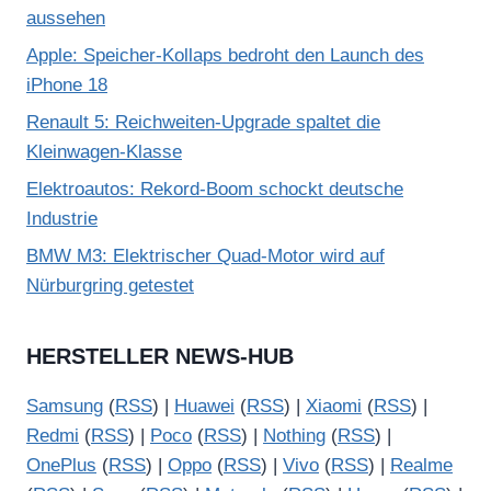
aussehen
Apple: Speicher-Kollaps bedroht den Launch des
iPhone 18
Renault 5: Reichweiten-Upgrade spaltet die
Kleinwagen-Klasse
Elektroautos: Rekord-Boom schockt deutsche
Industrie
BMW M3: Elektrischer Quad-Motor wird auf
Nürburgring getestet
HERSTELLER NEWS-HUB
Samsung
(
RSS
) |
Huawei
(
RSS
) |
Xiaomi
(
RSS
) |
Redmi
(
RSS
) |
Poco
(
RSS
) |
Nothing
(
RSS
) |
OnePlus
(
RSS
) |
Oppo
(
RSS
) |
Vivo
(
RSS
) |
Realme