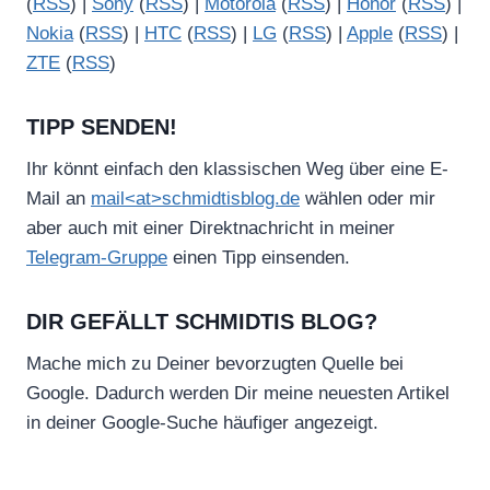
(
RSS
) |
Sony
(
RSS
) |
Motorola
(
RSS
) |
Honor
(
RSS
) |
Nokia
(
RSS
) |
HTC
(
RSS
) |
LG
(
RSS
) |
Apple
(
RSS
) |
ZTE
(
RSS
)
TIPP SENDEN!
Ihr könnt einfach den klassischen Weg über eine E-
Mail an
mail<at>schmidtisblog.de
wählen oder mir
aber auch mit einer Direktnachricht in meiner
Telegram-Gruppe
einen Tipp einsenden.
DIR GEFÄLLT SCHMIDTIS BLOG?
Mache mich zu Deiner bevorzugten Quelle bei
Google. Dadurch werden Dir meine neuesten Artikel
in deiner Google-Suche häufiger angezeigt.