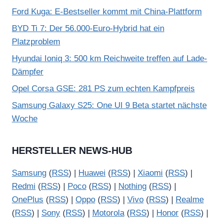
Ford Kuga: E-Bestseller kommt mit China-Plattform
BYD Ti 7: Der 56.000-Euro-Hybrid hat ein
Platzproblem
Hyundai Ioniq 3: 500 km Reichweite treffen auf Lade-
Dämpfer
Opel Corsa GSE: 281 PS zum echten Kampfpreis
Samsung Galaxy S25: One UI 9 Beta startet nächste
Woche
HERSTELLER NEWS-HUB
Samsung
(
RSS
) |
Huawei
(
RSS
) |
Xiaomi
(
RSS
) |
Redmi
(
RSS
) |
Poco
(
RSS
) |
Nothing
(
RSS
) |
OnePlus
(
RSS
) |
Oppo
(
RSS
) |
Vivo
(
RSS
) |
Realme
(
RSS
) |
Sony
(
RSS
) |
Motorola
(
RSS
) |
Honor
(
RSS
) |