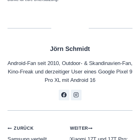
Jörn Schmidt
Android-Fan seit 2010, Outdoor- & Skandinavien-Fan,
Kino-Freak und derzeitiger User eines Google Pixel 9
Pro XL mit Android 16
Beitragsnavigation
ZURÜCK
WEITER
Samsung verteilt
Xiaomi 17T und 17T Pro: