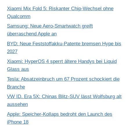
Xiaomi Mix Fold 5: Riskanter Chip-Wechsel ohne
Qualcomm
Samsung: Neue Aero-Smartwatch greift
überraschend Apple an
BYD: Neue Feststoffakku-Patente bremsen Hype bis
2027
Xiaomi: HyperOS 4 sperrt ältere Handys bei Liquid
Glass aus
Tesla: Absatzeinbruch um 67 Prozent schockiert die
Branche
VW ID. Era 5X: Chinas Blitz-SUV lässt Wolfsburg alt
aussehen
Apple: Speicher-Kollaps bedroht den Launch des
iPhone 18