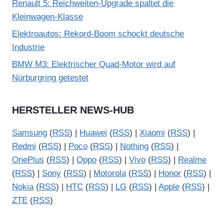
Renault 5: Reichweiten-Upgrade spaltet die
Kleinwagen-Klasse
Elektroautos: Rekord-Boom schockt deutsche
Industrie
BMW M3: Elektrischer Quad-Motor wird auf
Nürburgring getestet
HERSTELLER NEWS-HUB
Samsung
(
RSS
) |
Huawei
(
RSS
) |
Xiaomi
(
RSS
) |
Redmi
(
RSS
) |
Poco
(
RSS
) |
Nothing
(
RSS
) |
OnePlus
(
RSS
) |
Oppo
(
RSS
) |
Vivo
(
RSS
) |
Realme
(
RSS
) |
Sony
(
RSS
) |
Motorola
(
RSS
) |
Honor
(
RSS
) |
Nokia
(
RSS
) |
HTC
(
RSS
) |
LG
(
RSS
) |
Apple
(
RSS
) |
ZTE
(
RSS
)