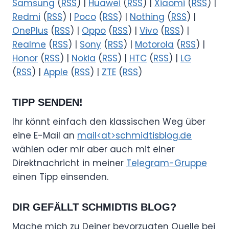
Samsung
(
RSS
) |
Huawei
(
RSS
) |
Xiaomi
(
RSS
) |
Redmi
(
RSS
) |
Poco
(
RSS
) |
Nothing
(
RSS
) |
OnePlus
(
RSS
) |
Oppo
(
RSS
) |
Vivo
(
RSS
) |
Realme
(
RSS
) |
Sony
(
RSS
) |
Motorola
(
RSS
) |
Honor
(
RSS
) |
Nokia
(
RSS
) |
HTC
(
RSS
) |
LG
(
RSS
) |
Apple
(
RSS
) |
ZTE
(
RSS
)
TIPP SENDEN!
Ihr könnt einfach den klassischen Weg über
eine E-Mail an
mail<at>schmidtisblog.de
wählen oder mir aber auch mit einer
Direktnachricht in meiner
Telegram-Gruppe
einen Tipp einsenden.
DIR GEFÄLLT SCHMIDTIS BLOG?
Mache mich zu Deiner bevorzugten Quelle bei