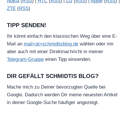
Nokia
(
RSS
) |
HTC
(
RSS
) |
LG
(
RSS
) |
Apple
(
RSS
) |
ZTE
(
RSS
)
TIPP SENDEN!
Ihr könnt einfach den klassischen Weg über eine E-
Mail an
mail<at>schmidtisblog.de
wählen oder mir
aber auch mit einer Direktnachricht in meiner
Telegram-Gruppe
einen Tipp einsenden.
DIR GEFÄLLT SCHMIDTIS BLOG?
Mache mich zu Deiner bevorzugten Quelle bei
Google. Dadurch werden Dir meine neuesten Artikel
in deiner Google-Suche häufiger angezeigt.