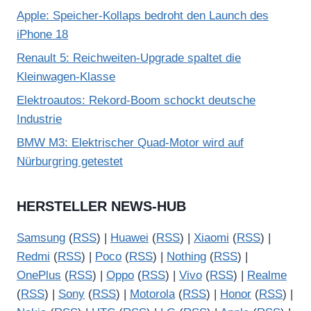
Apple: Speicher-Kollaps bedroht den Launch des
iPhone 18
Renault 5: Reichweiten-Upgrade spaltet die
Kleinwagen-Klasse
Elektroautos: Rekord-Boom schockt deutsche
Industrie
BMW M3: Elektrischer Quad-Motor wird auf
Nürburgring getestet
HERSTELLER NEWS-HUB
Samsung
(
RSS
) |
Huawei
(
RSS
) |
Xiaomi
(
RSS
) |
Redmi
(
RSS
) |
Poco
(
RSS
) |
Nothing
(
RSS
) |
OnePlus
(
RSS
) |
Oppo
(
RSS
) |
Vivo
(
RSS
) |
Realme
(
RSS
) |
Sony
(
RSS
) |
Motorola
(
RSS
) |
Honor
(
RSS
) |