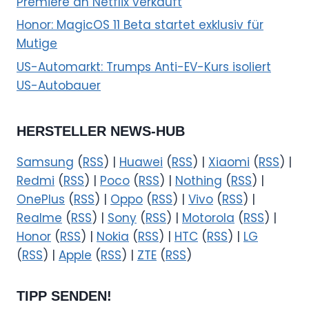
Premiere an Netflix verkauft
Honor: MagicOS 11 Beta startet exklusiv für
Mutige
US-Automarkt: Trumps Anti-EV-Kurs isoliert
US-Autobauer
HERSTELLER NEWS-HUB
Samsung
(
RSS
) |
Huawei
(
RSS
) |
Xiaomi
(
RSS
) |
Redmi
(
RSS
) |
Poco
(
RSS
) |
Nothing
(
RSS
) |
OnePlus
(
RSS
) |
Oppo
(
RSS
) |
Vivo
(
RSS
) |
Realme
(
RSS
) |
Sony
(
RSS
) |
Motorola
(
RSS
) |
Honor
(
RSS
) |
Nokia
(
RSS
) |
HTC
(
RSS
) |
LG
(
RSS
) |
Apple
(
RSS
) |
ZTE
(
RSS
)
TIPP SENDEN!