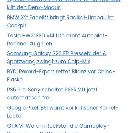
killt den Denk-Modus
BMW X2: Facelift bringt Radikal-Umbau im
Cockpit
Tesla HW3: FSD v14 Lite droht Autopilot-
Rechner zu grillen
Samsung Galaxy S26 FE: Pressebilder &
Sparzwang zwingt zum Chip-Mix
BYD: Rekord-Export rettet Bilanz vor China-
Fiasko
PS5 Pro: Sony schaltet PSSR 2.0 jetzt
automatisch frei
Google Pixel: BSI warnt vor kritischer Kernel-
Lücke
GTA VI: Warum Rockstar die Gameplay-