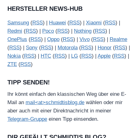
HERSTELLER NEWS-HUB
Samsung
(
RSS
) |
Huawei
(
RSS
) |
Xiaomi
(
RSS
) |
Redmi
(
RSS
) |
Poco
(
RSS
) |
Nothing
(
RSS
) |
OnePlus
(
RSS
) |
Oppo
(
RSS
) |
Vivo
(
RSS
) |
Realme
(
RSS
) |
Sony
(
RSS
) |
Motorola
(
RSS
) |
Honor
(
RSS
) |
Nokia
(
RSS
) |
HTC
(
RSS
) |
LG
(
RSS
) |
Apple
(
RSS
) |
ZTE
(
RSS
)
TIPP SENDEN!
Ihr könnt einfach den klassischen Weg über eine E-
Mail an
mail<at>schmidtisblog.de
wählen oder mir
aber auch mit einer Direktnachricht in meiner
Telegram-Gruppe
einen Tipp einsenden.
DIR GEFÄLLT SCHMIDTIS BLOG?