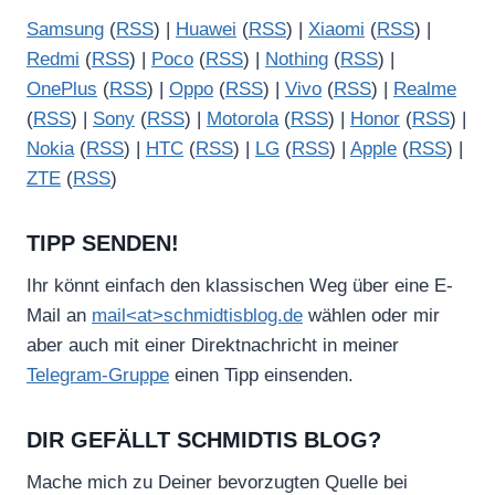
Samsung
(
RSS
) |
Huawei
(
RSS
) |
Xiaomi
(
RSS
) |
Redmi
(
RSS
) |
Poco
(
RSS
) |
Nothing
(
RSS
) |
OnePlus
(
RSS
) |
Oppo
(
RSS
) |
Vivo
(
RSS
) |
Realme
(
RSS
) |
Sony
(
RSS
) |
Motorola
(
RSS
) |
Honor
(
RSS
) |
Nokia
(
RSS
) |
HTC
(
RSS
) |
LG
(
RSS
) |
Apple
(
RSS
) |
ZTE
(
RSS
)
TIPP SENDEN!
Ihr könnt einfach den klassischen Weg über eine E-
Mail an
mail<at>schmidtisblog.de
wählen oder mir
aber auch mit einer Direktnachricht in meiner
Telegram-Gruppe
einen Tipp einsenden.
DIR GEFÄLLT SCHMIDTIS BLOG?
Mache mich zu Deiner bevorzugten Quelle bei