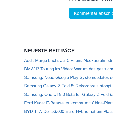
NEUESTE BEITRÄGE
Audi: Marge bricht auf 5 % ein, Neckarsulm st
BMW i3 Touring im Video: Warum das gestrich
Samsung: Neue Google Play Systemupdates so
Samsung Galaxy Z Fold 8: Rekordpreis stoppt 
Samsung: One UI 9.0 Beta für Galaxy Z Fold & F
Ford Kuga: E-Bestseller kommt mit China-Plat
BYD Ti 7: Der 56.000-Euro-Hybrid hat ein Plat