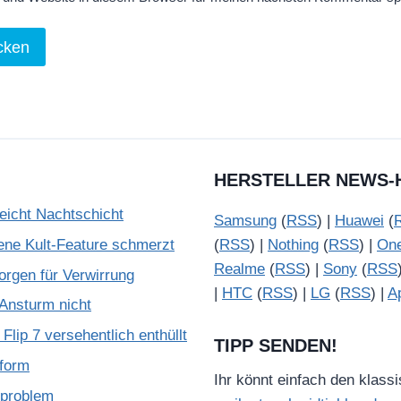
HERSTELLER NEWS-
reicht Nachtschicht
Samsung
(
RSS
) |
Huawei
(
ene Kult-Feature schmerzt
(
RSS
) |
Nothing
(
RSS
) |
On
Realme
(
RSS
) |
Sony
(
RSS
rgen für Verwirrung
|
HTC
(
RSS
) |
LG
(
RSS
) |
A
Ansturm nicht
lip 7 versehentlich enthüllt
TIPP SENDEN!
tform
Ihr könnt einfach den klass
zproblem