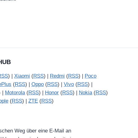
HUB
RSS
) |
Xiaomi
(
RSS
) |
Redmi
(
RSS
) |
Poco
ePlus
(
RSS
) |
Oppo
(
RSS
) |
Vivo
(
RSS
) |
) |
Motorola
(
RSS
) |
Honor
(
RSS
) |
Nokia
(
RSS
)
pple
(
RSS
) |
ZTE
(
RSS
)
ischen Weg über eine E-Mail an