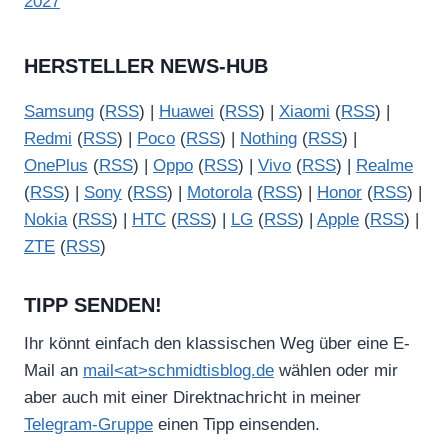
2027
HERSTELLER NEWS-HUB
Samsung
(
RSS
) |
Huawei
(
RSS
) |
Xiaomi
(
RSS
) |
Redmi
(
RSS
) |
Poco
(
RSS
) |
Nothing
(
RSS
) |
OnePlus
(
RSS
) |
Oppo
(
RSS
) |
Vivo
(
RSS
) |
Realme
(
RSS
) |
Sony
(
RSS
) |
Motorola
(
RSS
) |
Honor
(
RSS
) |
Nokia
(
RSS
) |
HTC
(
RSS
) |
LG
(
RSS
) |
Apple
(
RSS
) |
ZTE
(
RSS
)
TIPP SENDEN!
Ihr könnt einfach den klassischen Weg über eine E-
Mail an
mail<at>schmidtisblog.de
wählen oder mir
aber auch mit einer Direktnachricht in meiner
Telegram-Gruppe
einen Tipp einsenden.