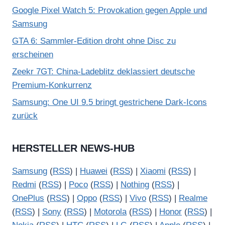
Google Pixel Watch 5: Provokation gegen Apple und
Samsung
GTA 6: Sammler-Edition droht ohne Disc zu
erscheinen
Zeekr 7GT: China-Ladeblitz deklassiert deutsche
Premium-Konkurrenz
Samsung: One UI 9.5 bringt gestrichene Dark-Icons
zurück
HERSTELLER NEWS-HUB
Samsung
(
RSS
) |
Huawei
(
RSS
) |
Xiaomi
(
RSS
) |
Redmi
(
RSS
) |
Poco
(
RSS
) |
Nothing
(
RSS
) |
OnePlus
(
RSS
) |
Oppo
(
RSS
) |
Vivo
(
RSS
) |
Realme
(
RSS
) |
Sony
(
RSS
) |
Motorola
(
RSS
) |
Honor
(
RSS
) |