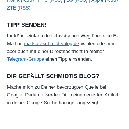
Nokia
(
RSS
) |
HTC
(
RSS
) |
LG
(
RSS
) |
Apple
(
RSS
) |
ZTE
(
RSS
)
TIPP SENDEN!
Ihr könnt einfach den klassischen Weg über eine E-
Mail an
mail<at>schmidtisblog.de
wählen oder mir
aber auch mit einer Direktnachricht in meiner
Telegram-Gruppe
einen Tipp einsenden.
DIR GEFÄLLT SCHMIDTIS BLOG?
Mache mich zu Deiner bevorzugten Quelle bei
Google. Dadurch werden Dir meine neuesten Artikel
in deiner Google-Suche häufiger angezeigt.