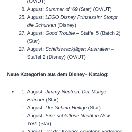
(OV/UT)
August:
Summer of ’69
(Star) (OV/UT)
August:
LEGO Disney Prinzessin: Stoppt
die Schurken
(Disney)
August:
Good Trouble
– Staffel 5 (Batch 2)
(Star)
August:
Schiffswrackjäger: Australien
–
Staffel 2 (Disney) (OV/UT)
Neue Kategorien aus dem Disney+ Katalog:
August:
Jimmy Neutron: Der Mutige
Erfinder
(Star)
August:
Der Schein-Heilige
(Star)
August:
Eine schlaflose Nacht in New
York
(Star)
August:
Tal der Könige: Ägyptens verlorene