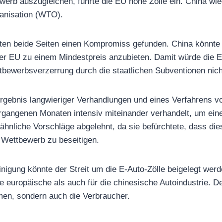
werb auszugleichen, führte die EU hohe Zölle ein. China w
ganisation (WTO).
tten beide Seiten einen Kompromiss gefunden. China könnte s
der EU zu einem Mindestpreis anzubieten. Damit würde die E
tbewerbsverzerrung durch die staatlichen Subventionen nic
Ergebnis langwieriger Verhandlungen und eines Verfahrens 
rgangenen Monaten intensiv miteinander verhandelt, um eine
 ähnliche Vorschläge abgelehnt, da sie befürchtete, dass die
 Wettbewerb zu beseitigen.
inigung könnte der Streit um die E-Auto-Zölle beigelegt wer
ie europäische als auch für die chinesische Autoindustrie. D
men, sondern auch die Verbraucher.