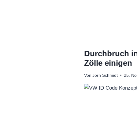
Zum
Inhalt
springen
Durchbruch in
Zölle einigen
Von
Jörn Schmidt
25. N