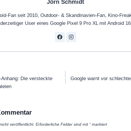
Jörn Schmidt
oid-Fan seit 2010, Outdoor- & Skandinavien-Fan, Kino-Frea
derzeitiger User eines Google Pixel 9 Pro XL mit Android 16
tion
-Anhang: Die versteckte
Google warnt vor schlechte
teien
 Kommentar
icht veröffentlicht.
Erforderliche Felder sind mit
*
markiert