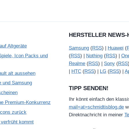
HERSTELLER NEWS-
uf Altgeräte
Samsung
(
RSS
) |
Huawei
(
piele, Icon Packs und
(
RSS
) |
Nothing
(
RSS
) |
On
Realme
(
RSS
) |
Sony
(
RSS
|
HTC
(
RSS
) |
LG
(
RSS
) |
A
ult alt aussehen
le und Samsung
TIPP SENDEN!
scheinen
Ihr könnt einfach den klass
che Premium-Konkurrenz
mail<at>schmidtisblog.de
wä
Icons zurück
Direktnachricht in meiner
T
verfrüht kommt