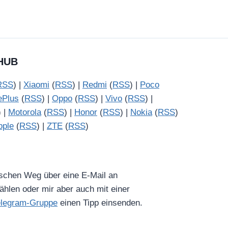
HUB
RSS
) |
Xiaomi
(
RSS
) |
Redmi
(
RSS
) |
Poco
ePlus
(
RSS
) |
Oppo
(
RSS
) |
Vivo
(
RSS
) |
) |
Motorola
(
RSS
) |
Honor
(
RSS
) |
Nokia
(
RSS
)
pple
(
RSS
) |
ZTE
(
RSS
)
ischen Weg über eine E-Mail an
hlen oder mir aber auch mit einer
elegram-Gruppe
einen Tipp einsenden.