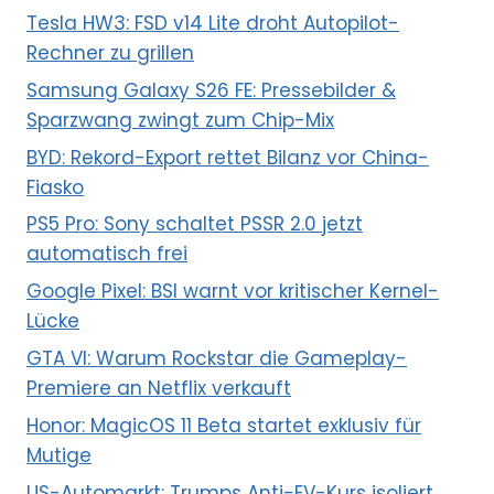
Tesla HW3: FSD v14 Lite droht Autopilot-
Rechner zu grillen
Samsung Galaxy S26 FE: Pressebilder &
Sparzwang zwingt zum Chip-Mix
BYD: Rekord-Export rettet Bilanz vor China-
Fiasko
PS5 Pro: Sony schaltet PSSR 2.0 jetzt
automatisch frei
Google Pixel: BSI warnt vor kritischer Kernel-
Lücke
GTA VI: Warum Rockstar die Gameplay-
Premiere an Netflix verkauft
Honor: MagicOS 11 Beta startet exklusiv für
Mutige
US-Automarkt: Trumps Anti-EV-Kurs isoliert