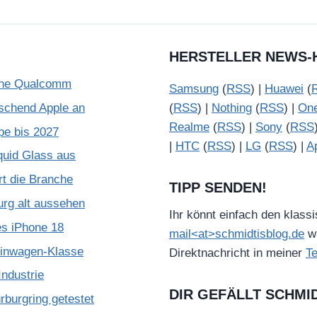
HERSTELLER NEWS-
ohne Qualcomm
Samsung
(
RSS
) |
Huawei
(
schend Apple an
(
RSS
) |
Nothing
(
RSS
) |
On
Realme
(
RSS
) |
Sony
(
RSS
pe bis 2027
|
HTC
(
RSS
) |
LG
(
RSS
) |
A
quid Glass aus
rt die Branche
TIPP SENDEN!
urg alt aussehen
Ihr könnt einfach den klass
es iPhone 18
mail<at>schmidtisblog.de
wä
leinwagen-Klasse
Direktnachricht in meiner
T
ndustrie
DIR GEFÄLLT SCHMI
burgring getestet