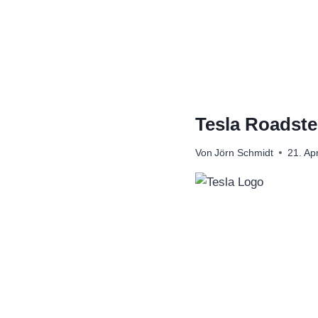
Zum
Inhalt
springen
Tesla Roadste
Von
Jörn Schmidt
21. Ap