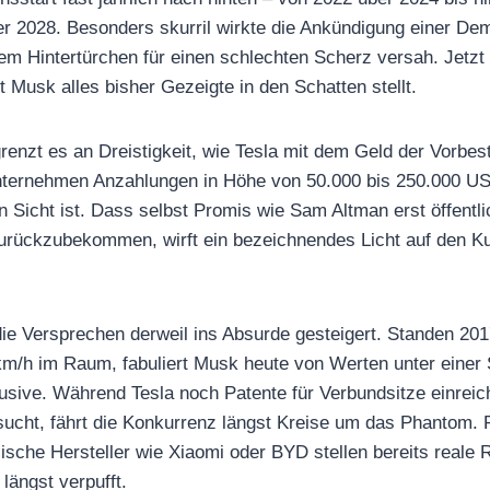
r 2028. Besonders skurril wirkte die Ankündigung einer Demo
em Hintertürchen für einen schlechten Scherz versah. Jetzt 
ut Musk alles bisher Gezeigte in den Schatten stellt.
nzt es an Dreistigkeit, wie Tesla mit dem Geld der Vorbestel
nternehmen Anzahlungen in Höhe von 50.000 bis 250.000 US
 in Sicht ist. Dass selbst Promis wie Sam Altman erst öffent
urückzubekommen, wirft ein bezeichnendes Licht auf den K
ie Versprechen derweil ins Absurde gesteigert. Standen 20
 km/h im Raum, fabuliert Musk heute von Werten unter einer
usive. Während Tesla noch Patente für Verbundsitze einreich
sucht, fährt die Konkurrenz längst Kreise um das Phantom. R
ische Hersteller wie Xiaomi oder BYD stellen bereits reale 
 längst verpufft.