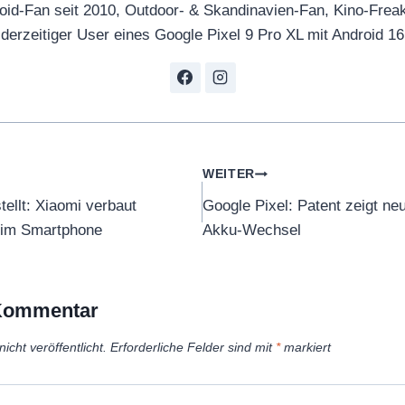
oid-Fan seit 2010, Outdoor- & Skandinavien-Fan, Kino-Frea
derzeitiger User eines Google Pixel 9 Pro XL mit Android 16
tion
WEITER
ellt: Xiaomi verbaut
Google Pixel: Patent zeigt n
r im Smartphone
Akku-Wechsel
 Kommentar
icht veröffentlicht.
Erforderliche Felder sind mit
*
markiert