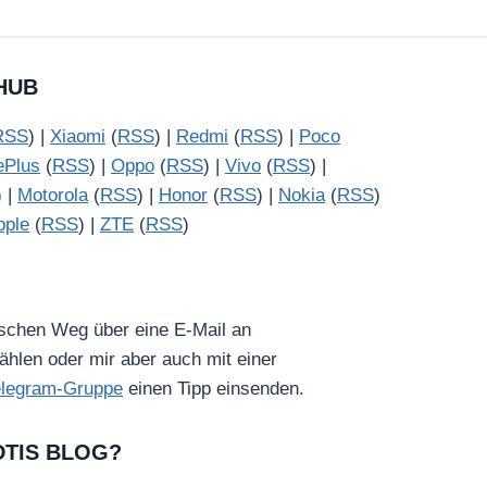
HUB
RSS
) |
Xiaomi
(
RSS
) |
Redmi
(
RSS
) |
Poco
ePlus
(
RSS
) |
Oppo
(
RSS
) |
Vivo
(
RSS
) |
) |
Motorola
(
RSS
) |
Honor
(
RSS
) |
Nokia
(
RSS
)
pple
(
RSS
) |
ZTE
(
RSS
)
ischen Weg über eine E-Mail an
hlen oder mir aber auch mit einer
elegram-Gruppe
einen Tipp einsenden.
DTIS BLOG?