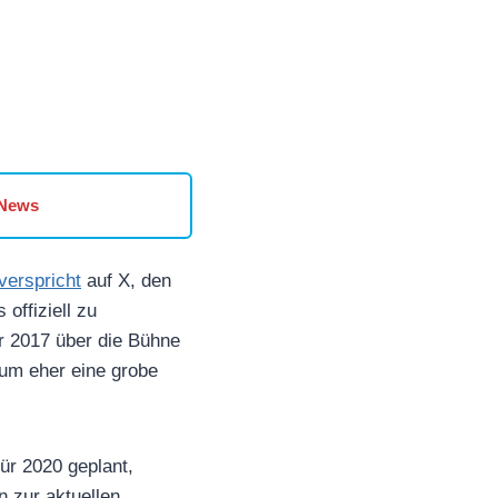
 News
verspricht
auf X, den
offiziell zu
r 2017 über die Bühne
tum eher eine grobe
für 2020 geplant,
n zur aktuellen