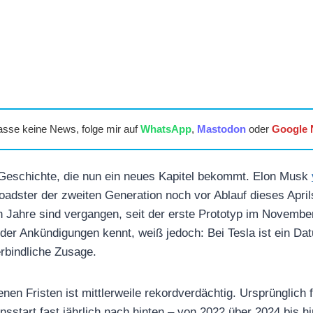
asse keine News, folge mir auf
WhatsApp
,
Mastodon
oder
Google
 Geschichte, die nun ein neues Kapitel bekommt. Elon Musk
adster der zweiten Generation noch vor Ablauf dieses Aprils 
n Jahre sind vergangen, seit der erste Prototyp im Novembe
e der Ankündigungen kennt, weiß jedoch: Bei Tesla ist ein Da
rbindliche Zusage.
nen Fristen ist mittlerweile rekordverdächtig. Ursprünglich 
sstart fast jährlich nach hinten – von 2022 über 2024 bis hi