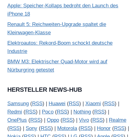
Apple: Speicher-Kollaps bedroht den Launch des
iPhone 18
Renault 5: Reichweiten-Upgrade spaltet die
Kleinwagen-Klasse
Elektroautos: Rekord-Boom schockt deutsche
Industrie
BMW M3: Elektrischer Quad-Motor wird auf
Nürburgring getestet
HERSTELLER NEWS-HUB
Samsung
(
RSS
) |
Huawei
(
RSS
) |
Xiaomi
(
RSS
) |
Redmi
(
RSS
) |
Poco
(
RSS
) |
Nothing
(
RSS
) |
OnePlus
(
RSS
) |
Oppo
(
RSS
) |
Vivo
(
RSS
) |
Realme
(
RSS
) |
Sony
(
RSS
) |
Motorola
(
RSS
) |
Honor
(
RSS
) |
Nokia
(
RSS
) |
HTC
(
RSS
) |
LG
(
RSS
) |
Apple
(
RSS
) |