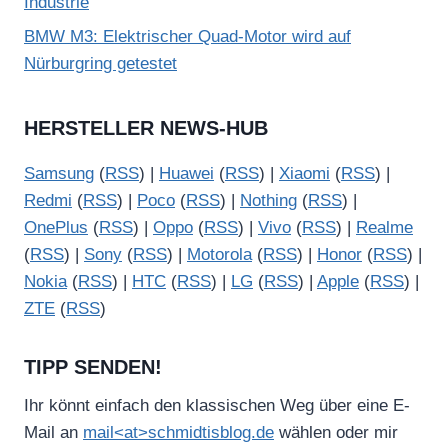
Industrie
BMW M3: Elektrischer Quad-Motor wird auf
Nürburgring getestet
HERSTELLER NEWS-HUB
Samsung
(
RSS
) |
Huawei
(
RSS
) |
Xiaomi
(
RSS
) |
Redmi
(
RSS
) |
Poco
(
RSS
) |
Nothing
(
RSS
) |
OnePlus
(
RSS
) |
Oppo
(
RSS
) |
Vivo
(
RSS
) |
Realme
(
RSS
) |
Sony
(
RSS
) |
Motorola
(
RSS
) |
Honor
(
RSS
) |
Nokia
(
RSS
) |
HTC
(
RSS
) |
LG
(
RSS
) |
Apple
(
RSS
) |
ZTE
(
RSS
)
TIPP SENDEN!
Ihr könnt einfach den klassischen Weg über eine E-
Mail an
mail<at>schmidtisblog.de
wählen oder mir