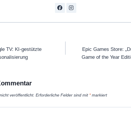
tion
le TV: KI-gestützte
Epic Games Store: „Dr
onalisierung
Game of the Year Editi
 Kommentar
icht veröffentlicht.
Erforderliche Felder sind mit
*
markiert