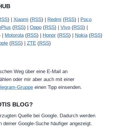
HUB
RSS
) |
Xiaomi
(
RSS
) |
Redmi
(
RSS
) |
Poco
ePlus
(
RSS
) |
Oppo
(
RSS
) |
Vivo
(
RSS
) |
) |
Motorola
(
RSS
) |
Honor
(
RSS
) |
Nokia
(
RSS
)
pple
(
RSS
) |
ZTE
(
RSS
)
ischen Weg über eine E-Mail an
hlen oder mir aber auch mit einer
elegram-Gruppe
einen Tipp einsenden.
DTIS BLOG?
rzugten Quelle bei Google. Dadurch werden
in deiner Google-Suche häufiger angezeigt.