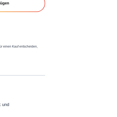
fügen
 für einen Kauf entscheiden,
k und