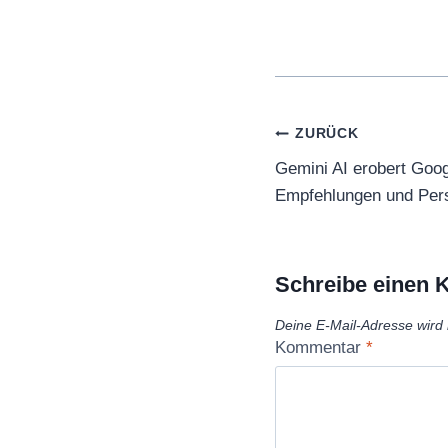
Beitragsnaviga
ZURÜCK
Gemini AI erobert Goog
Empfehlungen und Pers
Schreibe einen
Deine E-Mail-Adresse wird n
Kommentar
*