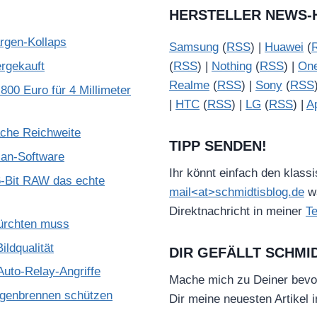
HERSTELLER NEWS-
gen-Kollaps
Samsung
(
RSS
) |
Huawei
(
ergekauft
(
RSS
) |
Nothing
(
RSS
) |
On
Realme
(
RSS
) |
Sony
(
RSS
800 Euro für 4 Millimeter
|
HTC
(
RSS
) |
LG
(
RSS
) |
A
ache Reichweite
TIPP SENDEN!
ian-Software
Ihr könnt einfach den klass
-Bit RAW das echte
mail<at>schmidtisblog.de
wä
Direktnachricht in meiner
T
ürchten muss
ldqualität
DIR GEFÄLLT SCHMI
Auto-Relay-Angriffe
Mache mich zu Deiner bevo
ugenbrennen schützen
Dir meine neuesten Artikel 