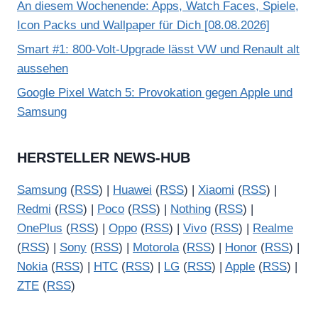
An diesem Wochenende: Apps, Watch Faces, Spiele,
Icon Packs und Wallpaper für Dich [08.08.2026]
Smart #1: 800-Volt-Upgrade lässt VW und Renault alt
aussehen
Google Pixel Watch 5: Provokation gegen Apple und
Samsung
HERSTELLER NEWS-HUB
Samsung
(
RSS
) |
Huawei
(
RSS
) |
Xiaomi
(
RSS
) |
Redmi
(
RSS
) |
Poco
(
RSS
) |
Nothing
(
RSS
) |
OnePlus
(
RSS
) |
Oppo
(
RSS
) |
Vivo
(
RSS
) |
Realme
(
RSS
) |
Sony
(
RSS
) |
Motorola
(
RSS
) |
Honor
(
RSS
) |
Nokia
(
RSS
) |
HTC
(
RSS
) |
LG
(
RSS
) |
Apple
(
RSS
) |
ZTE
(
RSS
)