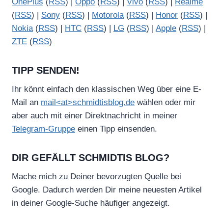
OnePlus
(
RSS
) |
Oppo
(
RSS
) |
Vivo
(
RSS
) |
Realme
(
RSS
) |
Sony
(
RSS
) |
Motorola
(
RSS
) |
Honor
(
RSS
) |
Nokia
(
RSS
) |
HTC
(
RSS
) |
LG
(
RSS
) |
Apple
(
RSS
) |
ZTE
(
RSS
)
TIPP SENDEN!
Ihr könnt einfach den klassischen Weg über eine E-
Mail an
mail<at>schmidtisblog.de
wählen oder mir
aber auch mit einer Direktnachricht in meiner
Telegram-Gruppe
einen Tipp einsenden.
DIR GEFÄLLT SCHMIDTIS BLOG?
Mache mich zu Deiner bevorzugten Quelle bei
Google. Dadurch werden Dir meine neuesten Artikel
in deiner Google-Suche häufiger angezeigt.