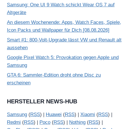
Samsung: One UI 9 Watch schickt Wear OS 7 auf
Altgeräte
An diesem Wochenende: Apps, Watch Faces, Spiele,
Icon Packs und Wallpaper für Dich [08.08.2026]
Smart #1: 800-Volt-Upgrade lässt VW und Renault alt
aussehen
Google Pixel Watch 5: Provokation gegen Apple und
Samsung
GTA 6: Sammler-Edition droht ohne Disc zu
erscheinen
HERSTELLER NEWS-HUB
Samsung
(
RSS
) |
Huawei
(
RSS
) |
Xiaomi
(
RSS
) |
Redmi
(
RSS
) |
Poco
(
RSS
) |
Nothing
(
RSS
) |