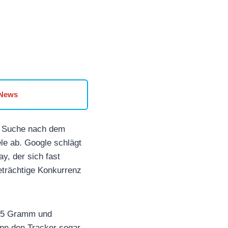
 News
e Suche nach dem
le ab. Google schlägt
y, der sich fast
igeträchtige Konkurrenz
l 5 Gramm und
ann den Tracker sogar