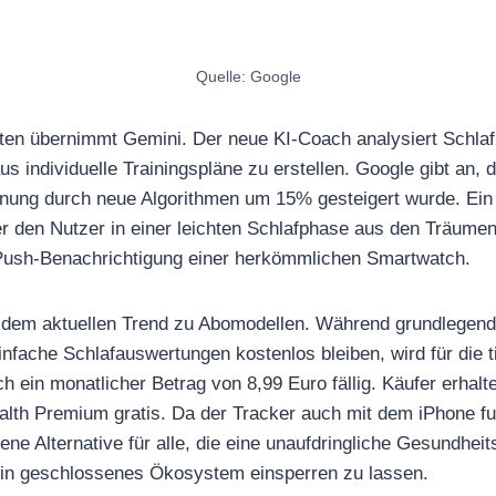
Quelle: Google
ten übernimmt Gemini. Der neue KI-Coach analysiert Schla
s individuelle Trainingspläne zu erstellen. Google gibt an, 
nung durch neue Algorithmen um 15% gesteigert wurde. Ein 
r den Nutzer in einer leichten Schlafphase aus den Träumen h
e Push-Benachrichtigung einer herkömmlichen Smartwatch.
e dem aktuellen Trend zu Abomodellen. Während grundlegen
infache Schlafauswertungen kostenlos bleiben, wird für die 
 ein monatlicher Betrag von 8,99 Euro fällig. Käufer erhal
lth Premium gratis. Da der Tracker auch mit dem iPhone funk
fene Alternative für alle, die eine unaufdringliche Gesundh
 ein geschlossenes Ökosystem einsperren zu lassen.