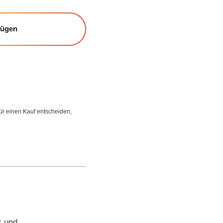
fügen
 für einen Kauf entscheiden,
k und