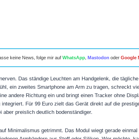
asse keine News, folge mir auf
WhatsApp
,
Mastodon
oder
Google
erven. Das ständige Leuchten am Handgelenk, die täglich
hl, ein zweites Smartphone am Arm zu tragen, schreckt vie
eine andere Richtung ein und bringt einen Tracker ohne Displa
g integriert. Für 99 Euro zielt das Gerät direkt auf die prest
 aber preislich deutlich bodenständiger.
l auf Minimalismus getrimmt. Das Modul wiegt gerade einma
hiedenen Armbändern aus Stoff oder Silikon. Wer möchte, k