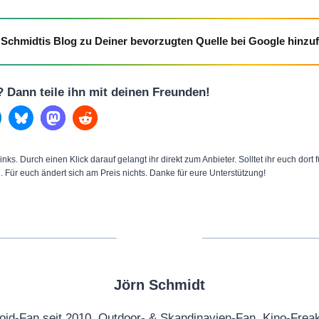
Schmidtis Blog zu Deiner bevorzugten Quelle bei Google hinzu
l? Dann teile ihn mit deinen Freunden!
inks. Durch einen Klick darauf gelangt ihr direkt zum Anbieter. Solltet ihr euch dort
n. Für euch ändert sich am Preis nichts. Danke für eure Unterstützung!
Jörn Schmidt
oid-Fan seit 2010, Outdoor- & Skandinavien-Fan, Kino-Frea