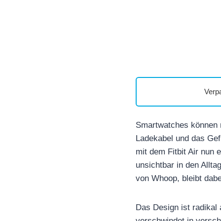
Verp
Smartwatches können n
Ladekabel und das Gefü
mit dem Fitbit Air nun 
unsichtbar in den Allta
von Whoop, bleibt dabei
Das Design ist radika
verschwindet in versc