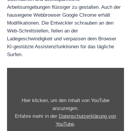
Arbeitsumgebungen flüssiger zu gestalten. Auch der
hauseigene Webbrowser Google Chrome erhält
Modifikationen. Die Entwickler schrauben an den
Web-Schnittstellen, feilen an der
Ladegeschwindigkeit und verpassen dem Browser
KI-gestützte Assistenzfunktionen für das tägliche
Surfen.
„
L
e
v
Hier klicken, um den Inhalt von YouTube
e
anzuzeigen.
l
Erfahre mehr in der
Datenschutzerklärung von
u
YouTube
.
p