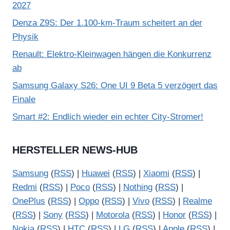
2027
Denza Z9S: Der 1.100-km-Traum scheitert an der
Physik
Renault: Elektro-Kleinwagen hängen die Konkurrenz
ab
Samsung Galaxy S26: One UI 9 Beta 5 verzögert das
Finale
Smart #2: Endlich wieder ein echter City-Stromer!
HERSTELLER NEWS-HUB
Samsung
(
RSS
) |
Huawei
(
RSS
) |
Xiaomi
(
RSS
) |
Redmi
(
RSS
) |
Poco
(
RSS
) |
Nothing
(
RSS
) |
OnePlus
(
RSS
) |
Oppo
(
RSS
) |
Vivo
(
RSS
) |
Realme
(
RSS
) |
Sony
(
RSS
) |
Motorola
(
RSS
) |
Honor
(
RSS
) |
Nokia
(
RSS
) |
HTC
(
RSS
) |
LG
(
RSS
) |
Apple
(
RSS
) |