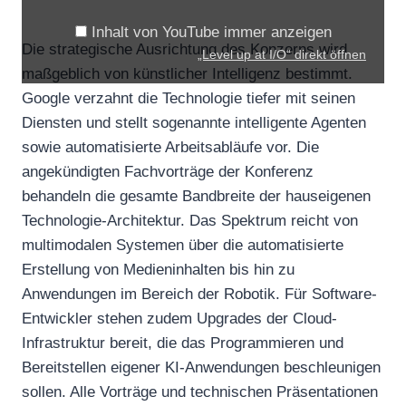
a
Inhalt von YouTube immer anzeigen
t
Die strategische Ausrichtung des Konzerns wird
„Level up at I/O“ direkt öffnen
I
maßgeblich von künstlicher Intelligenz bestimmt.
/
Google verzahnt die Technologie tiefer mit seinen
O
Diensten und stellt sogenannte intelligente Agenten
“
sowie automatisierte Arbeitsabläufe vor. Die
v
angekündigten Fachvorträge der Konferenz
behandeln die gesamte Bandbreite der hauseigenen
o
Technologie-Architektur. Das Spektrum reicht von
n
multimodalen Systemen über die automatisierte
Y
Erstellung von Medieninhalten bis hin zu
o
Anwendungen im Bereich der Robotik. Für Software-
u
Entwickler stehen zudem Upgrades der Cloud-
T
Infrastruktur bereit, die das Programmieren und
u
Bereitstellen eigener KI-Anwendungen beschleunigen
b
sollen. Alle Vorträge und technischen Präsentationen
e