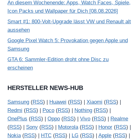
An diesem Wochenende: Apps, Watch Faces, Spiele,
Icon Packs und Wallpaper für Dich [08.08.2026]
Smart #1: 800-Volt-Upgrade lässt VW und Renault alt
aussehen
Google Pixel Watch 5: Provokation gegen Apple und
Samsung
GTA 6: Sammler-Edition droht ohne Disc zu
erscheinen
HERSTELLER NEWS-HUB
Samsung
(
RSS
) |
Huawei
(
RSS
) |
Xiaomi
(
RSS
) |
Redmi
(
RSS
) |
Poco
(
RSS
) |
Nothing
(
RSS
) |
OnePlus
(
RSS
) |
Oppo
(
RSS
) |
Vivo
(
RSS
) |
Realme
(
RSS
) |
Sony
(
RSS
) |
Motorola
(
RSS
) |
Honor
(
RSS
) |
Nokia
(
RSS
) |
HTC
(
RSS
) |
LG
(
RSS
) |
Apple
(
RSS
) |