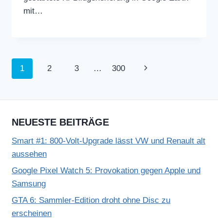
mit…
Seitennavigation
Nächste
1
2
3
…
300
Seite
NEUESTE BEITRÄGE
Smart #1: 800-Volt-Upgrade lässt VW und Renault alt
aussehen
Google Pixel Watch 5: Provokation gegen Apple und
Samsung
GTA 6: Sammler-Edition droht ohne Disc zu
erscheinen