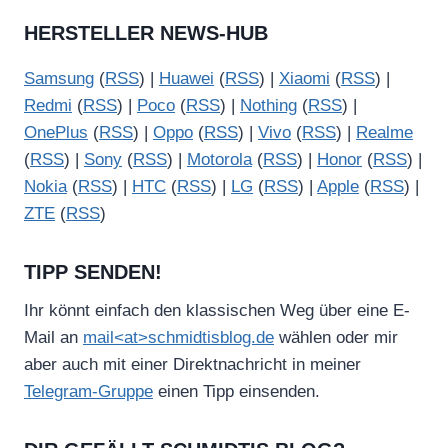
HERSTELLER NEWS-HUB
Samsung
(
RSS
) |
Huawei
(
RSS
) |
Xiaomi
(
RSS
) |
Redmi
(
RSS
) |
Poco
(
RSS
) |
Nothing
(
RSS
) |
OnePlus
(
RSS
) |
Oppo
(
RSS
) |
Vivo
(
RSS
) |
Realme
(
RSS
) |
Sony
(
RSS
) |
Motorola
(
RSS
) |
Honor
(
RSS
) |
Nokia
(
RSS
) |
HTC
(
RSS
) |
LG
(
RSS
) |
Apple
(
RSS
) |
ZTE
(
RSS
)
TIPP SENDEN!
Ihr könnt einfach den klassischen Weg über eine E-
Mail an
mail<at>schmidtisblog.de
wählen oder mir
aber auch mit einer Direktnachricht in meiner
Telegram-Gruppe
einen Tipp einsenden.