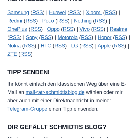
Samsung
(
RSS
) |
Huawei
(
RSS
) |
Xiaomi
(
RSS
) |
Redmi
(
RSS
) |
Poco
(
RSS
) |
Nothing
(
RSS
) |
OnePlus
(
RSS
) |
Oppo
(
RSS
) |
Vivo
(
RSS
) |
Realme
(
RSS
) |
Sony
(
RSS
) |
Motorola
(
RSS
) |
Honor
(
RSS
) |
Nokia
(
RSS
) |
HTC
(
RSS
) |
LG
(
RSS
) |
Apple
(
RSS
) |
ZTE
(
RSS
)
TIPP SENDEN!
Ihr könnt einfach den klassischen Weg über eine E-
Mail an
mail<at>schmidtisblog.de
wählen oder mir
aber auch mit einer Direktnachricht in meiner
Telegram-Gruppe
einen Tipp einsenden.
DIR GEFÄLLT SCHMIDTIS BLOG?