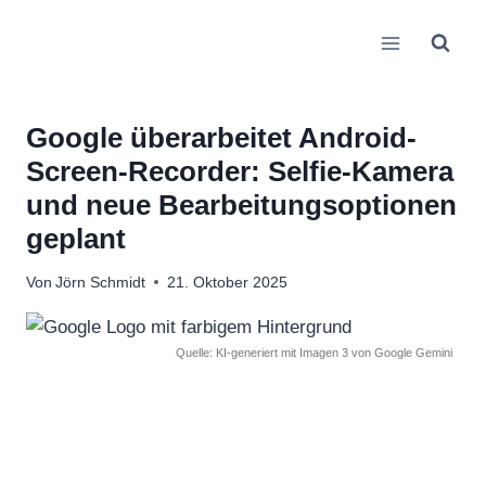
Zum
Inhalt
springen
Google überarbeitet Android-
Screen-Recorder: Selfie-Kamera
und neue Bearbeitungsoptionen
geplant
Von
Jörn Schmidt
21. Oktober 2025
Quelle: KI-generiert mit Imagen 3 von Google Gemini