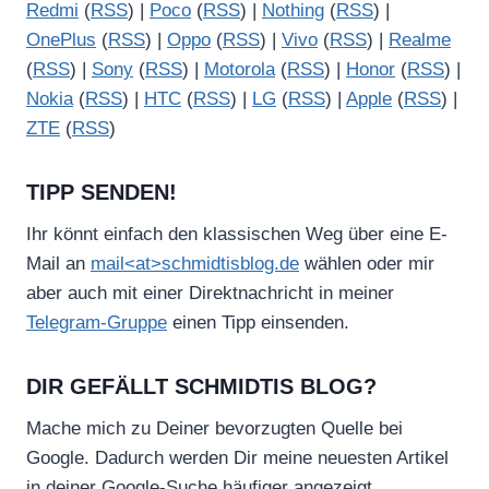
Redmi
(
RSS
) |
Poco
(
RSS
) |
Nothing
(
RSS
) |
OnePlus
(
RSS
) |
Oppo
(
RSS
) |
Vivo
(
RSS
) |
Realme
(
RSS
) |
Sony
(
RSS
) |
Motorola
(
RSS
) |
Honor
(
RSS
) |
Nokia
(
RSS
) |
HTC
(
RSS
) |
LG
(
RSS
) |
Apple
(
RSS
) |
ZTE
(
RSS
)
TIPP SENDEN!
Ihr könnt einfach den klassischen Weg über eine E-
Mail an
mail<at>schmidtisblog.de
wählen oder mir
aber auch mit einer Direktnachricht in meiner
Telegram-Gruppe
einen Tipp einsenden.
DIR GEFÄLLT SCHMIDTIS BLOG?
Mache mich zu Deiner bevorzugten Quelle bei
Google. Dadurch werden Dir meine neuesten Artikel
in deiner Google-Suche häufiger angezeigt.