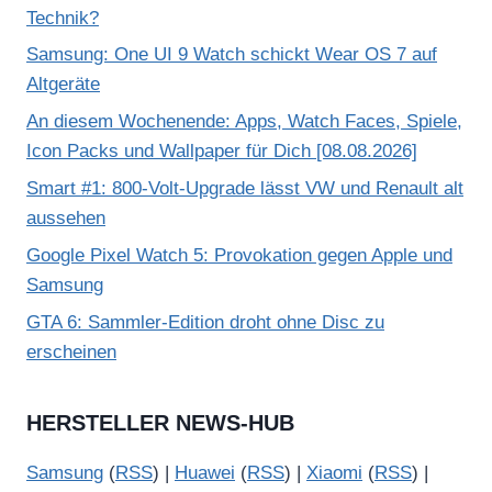
Technik?
Samsung: One UI 9 Watch schickt Wear OS 7 auf
Altgeräte
An diesem Wochenende: Apps, Watch Faces, Spiele,
Icon Packs und Wallpaper für Dich [08.08.2026]
Smart #1: 800-Volt-Upgrade lässt VW und Renault alt
aussehen
Google Pixel Watch 5: Provokation gegen Apple und
Samsung
GTA 6: Sammler-Edition droht ohne Disc zu
erscheinen
HERSTELLER NEWS-HUB
Samsung
(
RSS
) |
Huawei
(
RSS
) |
Xiaomi
(
RSS
) |