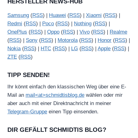
HERSTELLER NEWS-HUB
Samsung
(
RSS
) |
Huawei
(
RSS
) |
Xiaomi
(
RSS
) |
Redmi
(
RSS
) |
Poco
(
RSS
) |
Nothing
(
RSS
) |
OnePlus
(
RSS
) |
Oppo
(
RSS
) |
Vivo
(
RSS
) |
Realme
(
RSS
) |
Sony
(
RSS
) |
Motorola
(
RSS
) |
Honor
(
RSS
) |
Nokia
(
RSS
) |
HTC
(
RSS
) |
LG
(
RSS
) |
Apple
(
RSS
) |
ZTE
(
RSS
)
TIPP SENDEN!
Ihr könnt einfach den klassischen Weg über eine E-
Mail an
mail<at>schmidtisblog.de
wählen oder mir
aber auch mit einer Direktnachricht in meiner
Telegram-Gruppe
einen Tipp einsenden.
DIR GEFÄLLT SCHMIDTIS BLOG?