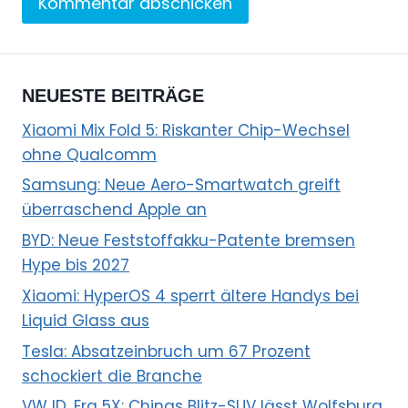
NEUESTE BEITRÄGE
Xiaomi Mix Fold 5: Riskanter Chip-Wechsel
ohne Qualcomm
Samsung: Neue Aero-Smartwatch greift
überraschend Apple an
BYD: Neue Feststoffakku-Patente bremsen
Hype bis 2027
Xiaomi: HyperOS 4 sperrt ältere Handys bei
Liquid Glass aus
Tesla: Absatzeinbruch um 67 Prozent
schockiert die Branche
VW ID. Era 5X: Chinas Blitz-SUV lässt Wolfsburg