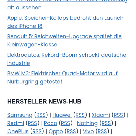
alt aussehen
Apple: Speicher-Kollaps bedroht den Launch
des iPhone 18
Renault 5: Reichweiten-Upgrade spaltet die
Kleinwagen-Klasse
Elektroautos: Rekord-Boom schockt deutsche
Industrie
BMW M3: Elektrischer Quad-Motor wird auf
Nürburgring getestet
HERSTELLER NEWS-HUB
Samsung
(
RSS
) |
Huawei
(
RSS
) |
Xiaomi
(
RSS
) |
Redmi
(
RSS
) |
Poco
(
RSS
) |
Nothing
(
RSS
) |
OnePlus
(
RSS
) |
Oppo
(
RSS
) |
Vivo
(
RSS
) |