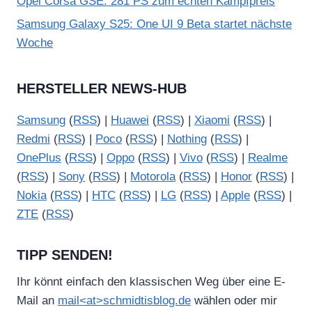
Opel Corsa GSE: 281 PS zum echten Kampfpreis
Samsung Galaxy S25: One UI 9 Beta startet nächste
Woche
HERSTELLER NEWS-HUB
Samsung
(
RSS
) |
Huawei
(
RSS
) |
Xiaomi
(
RSS
) |
Redmi
(
RSS
) |
Poco
(
RSS
) |
Nothing
(
RSS
) |
OnePlus
(
RSS
) |
Oppo
(
RSS
) |
Vivo
(
RSS
) |
Realme
(
RSS
) |
Sony
(
RSS
) |
Motorola
(
RSS
) |
Honor
(
RSS
) |
Nokia
(
RSS
) |
HTC
(
RSS
) |
LG
(
RSS
) |
Apple
(
RSS
) |
ZTE
(
RSS
)
TIPP SENDEN!
Ihr könnt einfach den klassischen Weg über eine E-
Mail an
mail<at>schmidtisblog.de
wählen oder mir