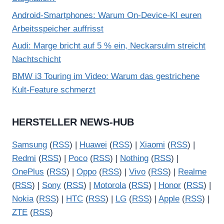
Android-Smartphones: Warum On-Device-KI euren
Arbeitsspeicher auffrisst
Audi: Marge bricht auf 5 % ein, Neckarsulm streicht
Nachtschicht
BMW i3 Touring im Video: Warum das gestrichene
Kult-Feature schmerzt
HERSTELLER NEWS-HUB
Samsung
(
RSS
) |
Huawei
(
RSS
) |
Xiaomi
(
RSS
) |
Redmi
(
RSS
) |
Poco
(
RSS
) |
Nothing
(
RSS
) |
OnePlus
(
RSS
) |
Oppo
(
RSS
) |
Vivo
(
RSS
) |
Realme
(
RSS
) |
Sony
(
RSS
) |
Motorola
(
RSS
) |
Honor
(
RSS
) |
Nokia
(
RSS
) |
HTC
(
RSS
) |
LG
(
RSS
) |
Apple
(
RSS
) |
ZTE
(
RSS
)