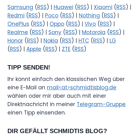
Samsung
(
RSS
) |
Huawei
(
RSS
) |
Xiaomi
(
RSS
) |
Redmi
(
RSS
) |
Poco
(
RSS
) |
Nothing
(
RSS
) |
OnePlus
(
RSS
) |
Oppo
(
RSS
) |
Vivo
(
RSS
) |
Realme
(
RSS
) |
Sony
(
RSS
) |
Motorola
(
RSS
) |
Honor
(
RSS
) |
Nokia
(
RSS
) |
HTC
(
RSS
) |
LG
(
RSS
) |
Apple
(
RSS
) |
ZTE
(
RSS
)
TIPP SENDEN!
Ihr könnt einfach den klassischen Weg über
eine E-Mail an
mail<at>schmidtisblog.de
wählen oder mir aber auch mit einer
Direktnachricht in meiner
Telegram-Gruppe
einen Tipp einsenden.
DIR GEFÄLLT SCHMIDTIS BLOG?