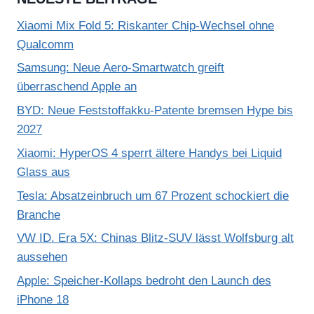
Xiaomi Mix Fold 5: Riskanter Chip-Wechsel ohne
Qualcomm
Samsung: Neue Aero-Smartwatch greift
überraschend Apple an
BYD: Neue Feststoffakku-Patente bremsen Hype bis
2027
Xiaomi: HyperOS 4 sperrt ältere Handys bei Liquid
Glass aus
Tesla: Absatzeinbruch um 67 Prozent schockiert die
Branche
VW ID. Era 5X: Chinas Blitz-SUV lässt Wolfsburg alt
aussehen
Apple: Speicher-Kollaps bedroht den Launch des
iPhone 18