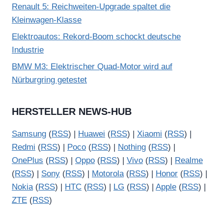
Renault 5: Reichweiten-Upgrade spaltet die
Kleinwagen-Klasse
Elektroautos: Rekord-Boom schockt deutsche
Industrie
BMW M3: Elektrischer Quad-Motor wird auf
Nürburgring getestet
HERSTELLER NEWS-HUB
Samsung
(
RSS
) |
Huawei
(
RSS
) |
Xiaomi
(
RSS
) |
Redmi
(
RSS
) |
Poco
(
RSS
) |
Nothing
(
RSS
) |
OnePlus
(
RSS
) |
Oppo
(
RSS
) |
Vivo
(
RSS
) |
Realme
(
RSS
) |
Sony
(
RSS
) |
Motorola
(
RSS
) |
Honor
(
RSS
) |
Nokia
(
RSS
) |
HTC
(
RSS
) |
LG
(
RSS
) |
Apple
(
RSS
) |
ZTE
(
RSS
)