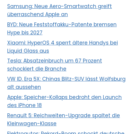
Samsung: Neue Aero-Smartwatch greift
überraschend Apple an
BYD: Neue Feststoffakku-Patente bremsen
Hype bis 2027
Xiaomi: HyperOS 4 sperrt ältere Handys bei
Liquid Glass aus
Tesla: Absatzeinbruch um 67 Prozent
schockiert die Branche
VW ID. Era 5X: Chinas Blitz-SUV lässt Wolfsburg
alt aussehen
Apple: Speicher-Kollaps bedroht den Launch
des iPhone 18
Renault 5: Reichweiten-Upgrade spaltet die
Kleinwagen-Klasse
Elektroautos: Rekord-Boom schockt deutsche