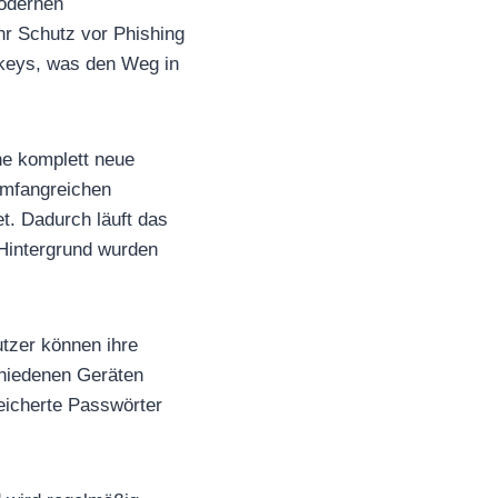
odernen
hr Schutz vor Phishing
skeys, was den Weg in
ne komplett neue
 umfangreichen
t. Dadurch läuft das
 Hintergrund wurden
tzer können ihre
hiedenen Geräten
eicherte Passwörter