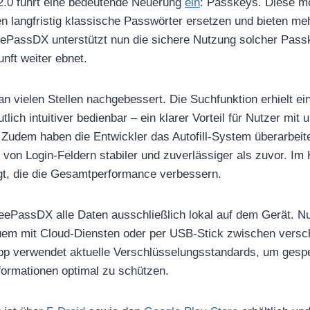
2.0 führt eine bedeutende Neuerung
ein
: Passkeys. Diese m
n langfristig klassische Passwörter ersetzen und bieten me
eePassDX unterstützt nun die sichere Nutzung solcher Pas
nft weiter ebnet.
n vielen Stellen nachgebessert. Die Suchfunktion erhielt ei
utlich intuitiver bedienbar – ein klarer Vorteil für Nutzer mit
udem haben die Entwickler das Autofill-System überarbeite
 von Login-Feldern stabiler und zuverlässiger als zuvor. Im
gt, die die Gesamtperformance verbessern.
eePassDX alle Daten ausschließlich lokal auf dem Gerät. Nu
em mit Cloud-Diensten oder per USB-Stick zwischen versc
App verwendet aktuelle Verschlüsselungsstandards, um gesp
formationen optimal zu schützen.