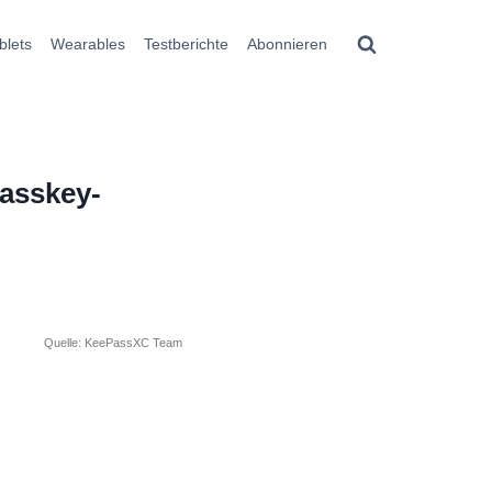
blets
Wearables
Testberichte
Abonnieren
asskey-
Quelle: KeePassXC Team