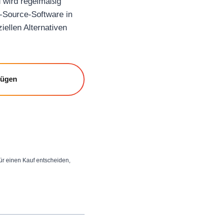
d wird regelmäßig
-Source-Software in
ellen Alternativen
fügen
 für einen Kauf entscheiden,