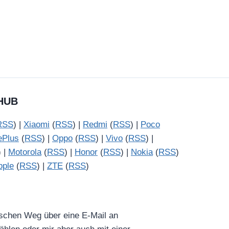
HUB
RSS
) |
Xiaomi
(
RSS
) |
Redmi
(
RSS
) |
Poco
ePlus
(
RSS
) |
Oppo
(
RSS
) |
Vivo
(
RSS
) |
) |
Motorola
(
RSS
) |
Honor
(
RSS
) |
Nokia
(
RSS
)
pple
(
RSS
) |
ZTE
(
RSS
)
ischen Weg über eine E-Mail an