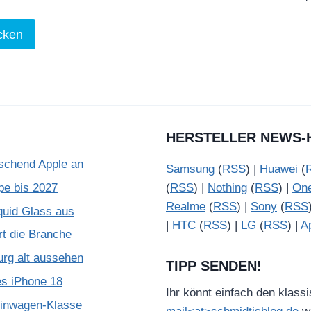
HERSTELLER NEWS-
schend Apple an
Samsung
(
RSS
) |
Huawei
(
pe bis 2027
(
RSS
) |
Nothing
(
RSS
) |
On
Realme
(
RSS
) |
Sony
(
RSS
quid Glass aus
|
HTC
(
RSS
) |
LG
(
RSS
) |
A
rt die Branche
urg alt aussehen
TIPP SENDEN!
es iPhone 18
Ihr könnt einfach den klass
leinwagen-Klasse