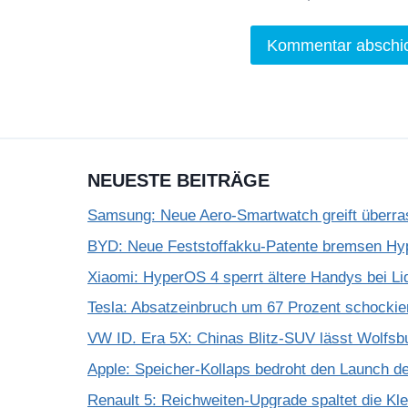
NEUESTE BEITRÄGE
Samsung: Neue Aero-Smartwatch greift überra
BYD: Neue Feststoffakku-Patente bremsen Hy
Xiaomi: HyperOS 4 sperrt ältere Handys bei Li
Tesla: Absatzeinbruch um 67 Prozent schockie
VW ID. Era 5X: Chinas Blitz-SUV lässt Wolfsb
Apple: Speicher-Kollaps bedroht den Launch d
Renault 5: Reichweiten-Upgrade spaltet die K