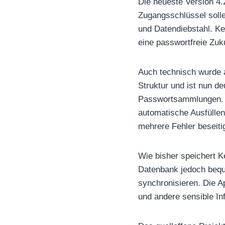
Die neueste Version 4.
Zugangsschlüssel solle
und Datendiebstahl. K
eine passwortfreie Zuku
Auch technisch wurde a
Struktur und ist nun de
Passwortsammlungen. Z
automatische Ausfüllen
mehrere Fehler beseiti
Wie bisher speichert K
Datenbank jedoch bequ
synchronisieren. Die 
und andere sensible In