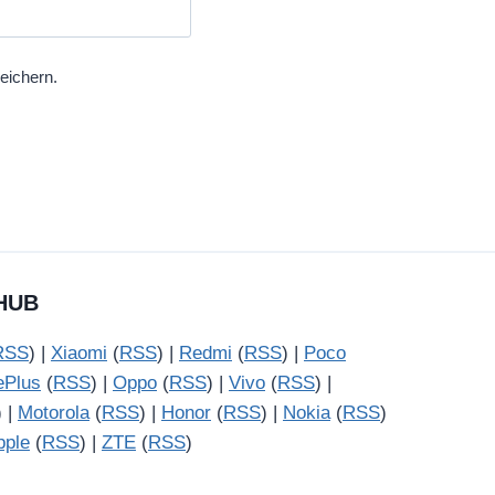
eichern.
HUB
RSS
) |
Xiaomi
(
RSS
) |
Redmi
(
RSS
) |
Poco
ePlus
(
RSS
) |
Oppo
(
RSS
) |
Vivo
(
RSS
) |
) |
Motorola
(
RSS
) |
Honor
(
RSS
) |
Nokia
(
RSS
)
pple
(
RSS
) |
ZTE
(
RSS
)