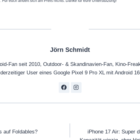
n. Für euch ändert sich am Preis nichts. Danke für eure Unterstützung!
Jörn Schmidt
oid-Fan seit 2010, Outdoor- & Skandinavien-Fan, Kino-Frea
derzeitiger User eines Google Pixel 9 Pro XL mit Android 16
tion
s auf Foldables?
iPhone 17 Air: Super