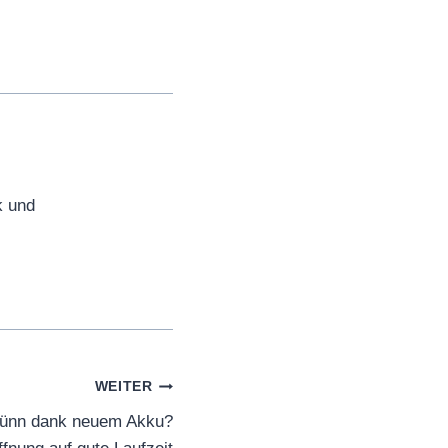
k und
WEITER
 dünn dank neuem Akku?