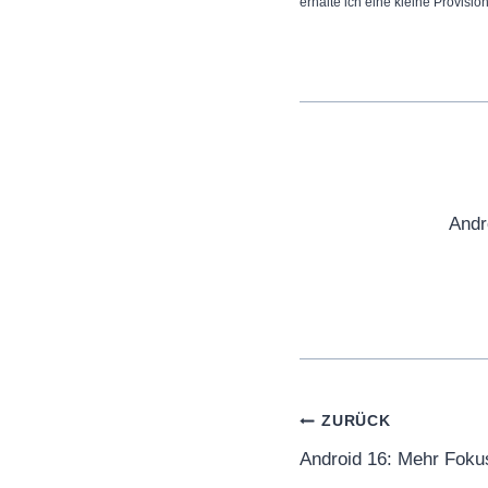
erhalte ich eine kleine Provisio
Andr
Beitragsnaviga
ZURÜCK
Android 16: Mehr Foku