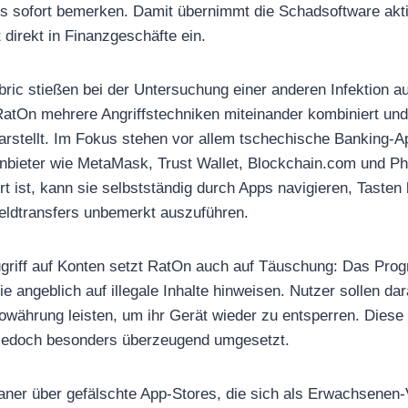
s sofort bemerken. Damit übernimmt die Schadsoftware aktiv
 direkt in Finanzgeschäfte ein.
ric stießen bei der Untersuchung einer anderen Infektion au
s RatOn mehrere Angriffstechniken miteinander kombiniert un
rstellt. Im Fokus stehen vor allem tschechische Banking-
Anbieter wie MetaMask, Trust Wallet, Blockchain.com und P
rt ist, kann sie selbstständig durch Apps navigieren, Tasten
ldtransfers unbemerkt auszuführen.
griff auf Konten setzt RatOn auch auf Täuschung: Das Prog
ie angeblich auf illegale Inhalte hinweisen. Nutzer sollen da
towährung leisten, um ihr Gerät wieder zu entsperren. Die
er jedoch besonders überzeugend umgesetzt.
ojaner über gefälschte App-Stores, die sich als Erwachsenen