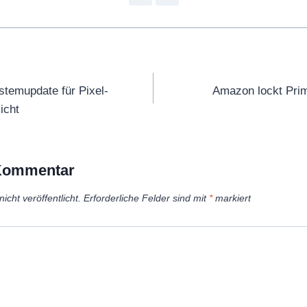
tion
temupdate für Pixel-
Amazon lockt Pri
icht
 Kommentar
icht veröffentlicht.
Erforderliche Felder sind mit
*
markiert