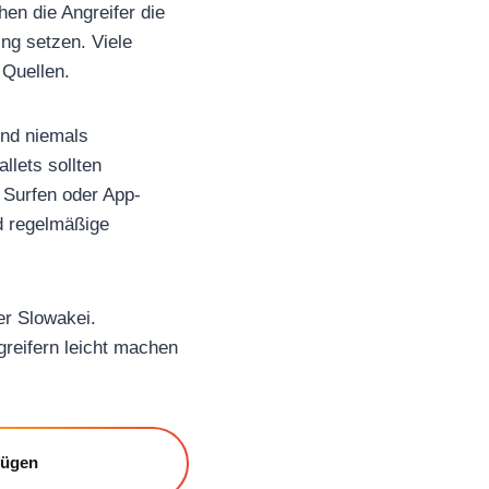
n die Angreifer die
ng setzen. Viele
 Quellen.
und niemals
llets sollten
s Surfen oder App-
d regelmäßige
er Slowakei.
greifern leicht machen
fügen