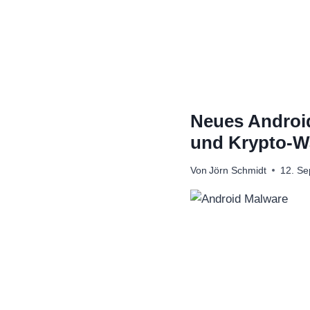
Zum
Inhalt
springen
Neues Androi
und Krypto-Wa
Von
Jörn Schmidt
12. S