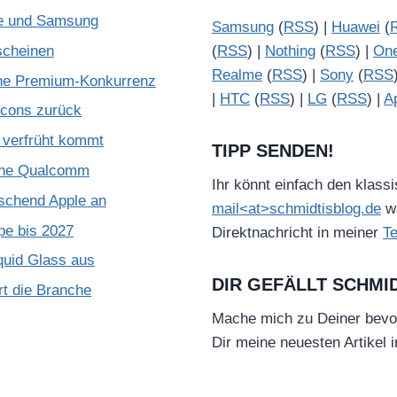
le und Samsung
Samsung
(
RSS
) |
Huawei
(
scheinen
(
RSS
) |
Nothing
(
RSS
) |
On
Realme
(
RSS
) |
Sony
(
RSS
che Premium-Konkurrenz
|
HTC
(
RSS
) |
LG
(
RSS
) |
A
Icons zurück
verfrüht kommt
TIPP SENDEN!
ohne Qualcomm
Ihr könnt einfach den klass
schend Apple an
mail<at>schmidtisblog.de
wä
pe bis 2027
Direktnachricht in meiner
T
quid Glass aus
DIR GEFÄLLT SCHMI
rt die Branche
Mache mich zu Deiner bevo
Dir meine neuesten Artikel 