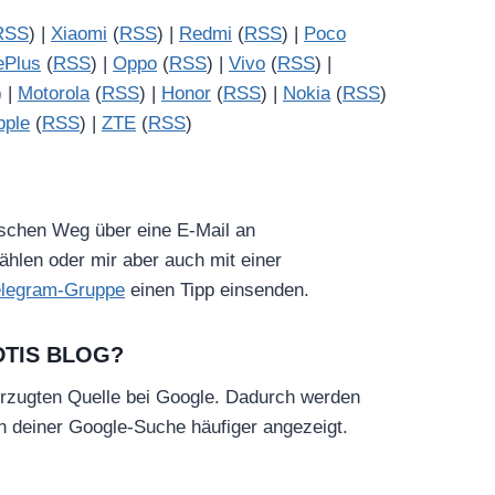
RSS
) |
Xiaomi
(
RSS
) |
Redmi
(
RSS
) |
Poco
ePlus
(
RSS
) |
Oppo
(
RSS
) |
Vivo
(
RSS
) |
) |
Motorola
(
RSS
) |
Honor
(
RSS
) |
Nokia
(
RSS
)
pple
(
RSS
) |
ZTE
(
RSS
)
ischen Weg über eine E-Mail an
hlen oder mir aber auch mit einer
elegram-Gruppe
einen Tipp einsenden.
DTIS BLOG?
rzugten Quelle bei Google. Dadurch werden
in deiner Google-Suche häufiger angezeigt.