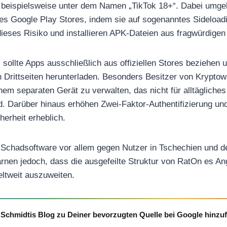
beispielsweise unter dem Namen „TikTok 18+“. Dabei umgehe
des Google Play Stores, indem sie auf sogenanntes Sideloadi
ieses Risiko und installieren APK-Dateien aus fragwürdigen
 sollte Apps ausschließlich aus offiziellen Stores beziehen 
n Drittseiten herunterladen. Besonders Besitzer von Kryptowa
nem separaten Gerät zu verwalten, das nicht für alltägliche
. Darüber hinaus erhöhen Zwei-Faktor-Authentifizierung un
herheit erheblich.
ie Schadsoftware vor allem gegen Nutzer in Tschechien und d
rnen jedoch, dass die ausgefeilte Struktur von RatOn es An
eltweit auszuweiten.
Schmidtis Blog zu Deiner bevorzugten Quelle bei Google hinzu