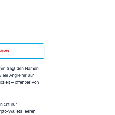
 News
amm trägt den Namen
iele Angreifer auf
ckelt – offenbar von
nicht nur
to-Wallets leeren,