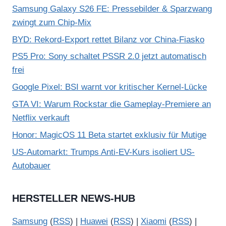
Samsung Galaxy S26 FE: Pressebilder & Sparzwang
zwingt zum Chip-Mix
BYD: Rekord-Export rettet Bilanz vor China-Fiasko
PS5 Pro: Sony schaltet PSSR 2.0 jetzt automatisch
frei
Google Pixel: BSI warnt vor kritischer Kernel-Lücke
GTA VI: Warum Rockstar die Gameplay-Premiere an
Netflix verkauft
Honor: MagicOS 11 Beta startet exklusiv für Mutige
US-Automarkt: Trumps Anti-EV-Kurs isoliert US-
Autobauer
HERSTELLER NEWS-HUB
Samsung
(
RSS
) |
Huawei
(
RSS
) |
Xiaomi
(
RSS
) |