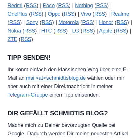
Redmi
(
RSS
) |
Poco
(
RSS
) |
Nothing
(
RSS
) |
OnePlus
(
RSS
) |
Oppo
(
RSS
) |
Vivo
(
RSS
) |
Realme
(
RSS
) |
Sony
(
RSS
) |
Motorola
(
RSS
) |
Honor
(
RSS
) |
Nokia
(
RSS
) |
HTC
(
RSS
) |
LG
(
RSS
) |
Apple
(
RSS
) |
ZTE
(
RSS
)
TIPP SENDEN!
Ihr könnt einfach den klassischen Weg über eine E-
Mail an
mail<at>schmidtisblog.de
wählen oder mir
aber auch mit einer Direktnachricht in meiner
Telegram-Gruppe
einen Tipp einsenden.
DIR GEFÄLLT SCHMIDTIS BLOG?
Mache mich zu Deiner bevorzugten Quelle bei
Google. Dadurch werden Dir meine neuesten Artikel