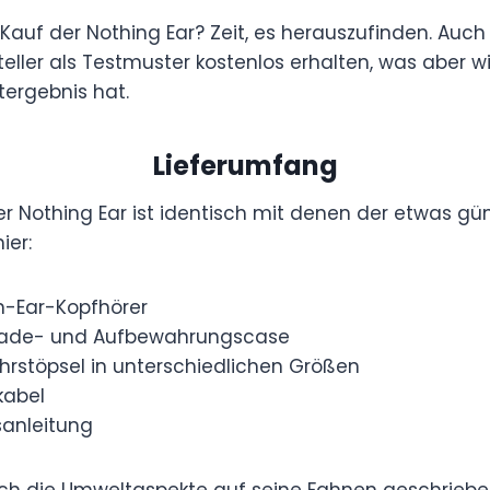
Kauf der Nothing Ear? Zeit, es herauszufinden. Auch 
eller als Testmuster kostenlos erhalten, was aber 
tergebnis hat.
Lieferumfang
r Nothing Ear ist identisch mit denen der etwas gün
ier:
In-Ear-Kopfhörer
Lade- und Aufbewahrungscase
rstöpsel in unterschiedlichen Größen
kabel
sanleitung
ch die Umweltaspekte auf seine Fahnen geschrieben