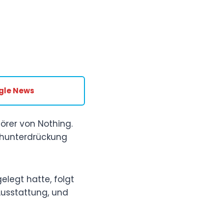
gle News
örer von Nothing.
chunterdrückung
elegt hatte, folgt
Ausstattung, und