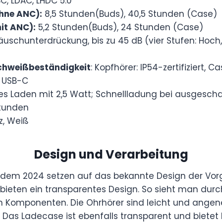
C, LDAC, LHDC 5.0
ohne ANC):
8,5 Stunden(Buds), 40,5 Stunden (Case)
it ANC):
5,2 Stunden(Buds), 24 Stunden (Case)
äuschunterdrückung, bis zu 45 dB (vier Stufen: Hoch, M
chweißbeständigkeit
: Kopfhörer: IP54-zertifiziert, Ca
: USB-C
es Laden mit 2,5 Watt; Schnellladung bei ausgescha
Stunden
, Weiß
Design und Verarbeitung
s dem 2024 setzen auf das bekannte Design der Vor
 bieten ein transparentes Design. So sieht man dur
en Komponenten. Die Ohrhörer sind leicht und ange
r. Das Ladecase ist ebenfalls transparent und bietet