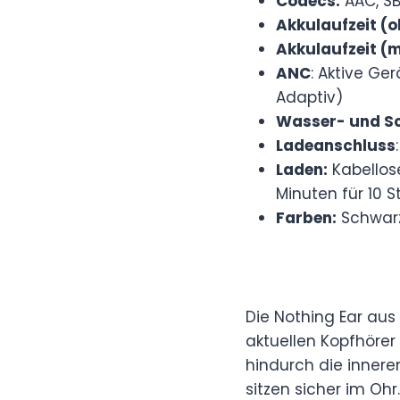
Codecs:
AAC, SB
Akkulaufzeit (
Akkulaufzeit (m
ANC
: Aktive Ger
Adaptiv)
Wasser- und S
Ladeanschluss
Laden:
Kabellos
Minuten für 10 
Farben:
Schwarz
Die Nothing Ear au
aktuellen Kopfhörer
hindurch die inner
sitzen sicher im Oh