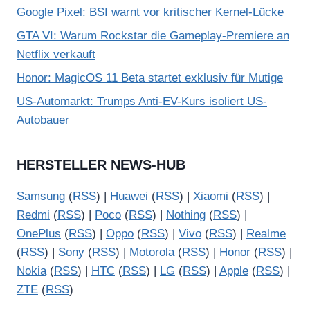
Google Pixel: BSI warnt vor kritischer Kernel-Lücke
GTA VI: Warum Rockstar die Gameplay-Premiere an
Netflix verkauft
Honor: MagicOS 11 Beta startet exklusiv für Mutige
US-Automarkt: Trumps Anti-EV-Kurs isoliert US-
Autobauer
HERSTELLER NEWS-HUB
Samsung
(
RSS
) |
Huawei
(
RSS
) |
Xiaomi
(
RSS
) |
Redmi
(
RSS
) |
Poco
(
RSS
) |
Nothing
(
RSS
) |
OnePlus
(
RSS
) |
Oppo
(
RSS
) |
Vivo
(
RSS
) |
Realme
(
RSS
) |
Sony
(
RSS
) |
Motorola
(
RSS
) |
Honor
(
RSS
) |
Nokia
(
RSS
) |
HTC
(
RSS
) |
LG
(
RSS
) |
Apple
(
RSS
) |
ZTE
(
RSS
)