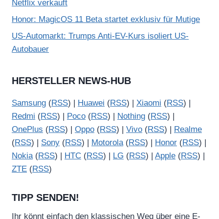
Netflix verkauft
Honor: MagicOS 11 Beta startet exklusiv für Mutige
US-Automarkt: Trumps Anti-EV-Kurs isoliert US-
Autobauer
HERSTELLER NEWS-HUB
Samsung
(
RSS
) |
Huawei
(
RSS
) |
Xiaomi
(
RSS
) |
Redmi
(
RSS
) |
Poco
(
RSS
) |
Nothing
(
RSS
) |
OnePlus
(
RSS
) |
Oppo
(
RSS
) |
Vivo
(
RSS
) |
Realme
(
RSS
) |
Sony
(
RSS
) |
Motorola
(
RSS
) |
Honor
(
RSS
) |
Nokia
(
RSS
) |
HTC
(
RSS
) |
LG
(
RSS
) |
Apple
(
RSS
) |
ZTE
(
RSS
)
TIPP SENDEN!
Ihr könnt einfach den klassischen Weg über eine E-