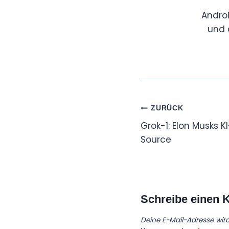
Andro
und 
Beitragsnaviga
ZURÜCK
Grok-1: Elon Musks K
Source
Schreibe einen
Deine E-Mail-Adresse wird 