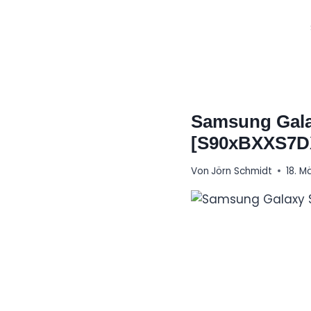
Zum
Inhalt
springen
Samsung Gala
[S90xBXXS7D
Von
Jörn Schmidt
18. M