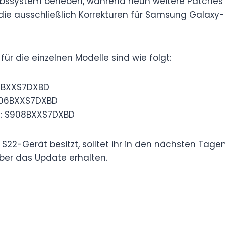
ebssystem beheben, während neun weitere Patche
die ausschließlich Korrekturen für Samsung Galaxy
ür die einzelnen Modelle sind wie folgt:
01BXXS7DXBD
906BXXS7DXBD
ra: S908BXXS7DXBD
S22-Gerät besitzt, solltet ihr in den nächsten Tage
ber das Update erhalten.