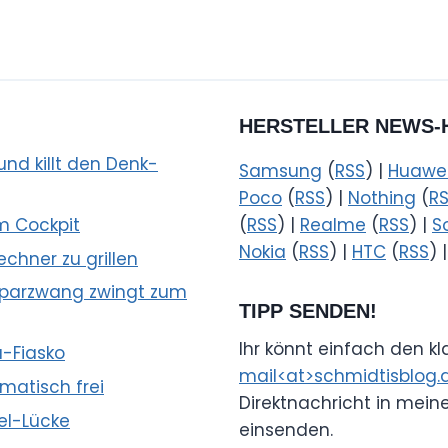
HERSTELLER NEWS-
nd killt den Denk-
Samsung
(
RSS
) |
Huawe
Poco
(
RSS
) |
Nothing
(
R
m Cockpit
(
RSS
) |
Realme
(
RSS
) |
S
Nokia
(
RSS
) |
HTC
(
RSS
) 
echner zu grillen
 Sparzwang zwingt zum
TIPP SENDEN!
Ihr könnt einfach den k
a-Fiasko
mail<at>schmidtisblog.
omatisch frei
Direktnachricht in mein
nel-Lücke
einsenden.