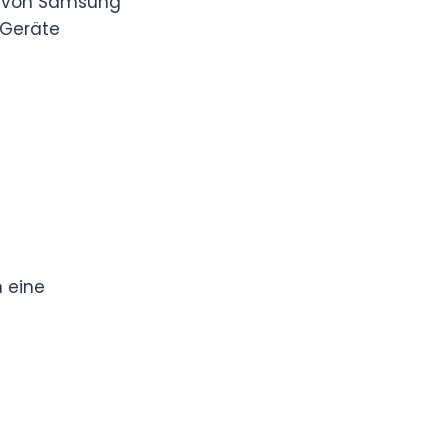
s von Samsung
-Geräte
n eine