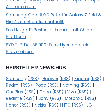
Samsung Galaxy Z Fold 8: Rekordpreis stoppt
Ansturm nicht
Samsung: One UI 9.0 Beta für Galaxy Z Fold &
Flip 7 versehentlich enthüllt
Ford Kuga: E-Bestseller kommt mit China-
Plattform
BYD Ti 7: Der 56.000-Euro-Hybrid hat ein
Platzproblem
HERSTELLER NEWS-HUB
Samsung
(
RSS
) |
Huawei
(
RSS
) |
Xiaomi
(
RSS
) |
Redmi
(
RSS
) |
Poco
(
RSS
) |
Nothing
(
RSS
) |
OnePlus
(
RSS
) |
Oppo
(
RSS
) |
Vivo
(
RSS
) |
Realme
(
RSS
) |
Sony
(
RSS
) |
Motorola
(
RSS
) |
Honor
(
RSS
) |
Nokia
(
RSS
) |
HTC
(
RSS
) |
LG