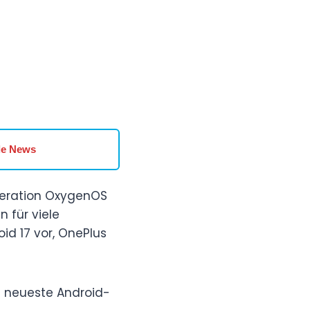
le News
neration OxygenOS
 für viele
id 17 vor, OnePlus
e neueste Android-