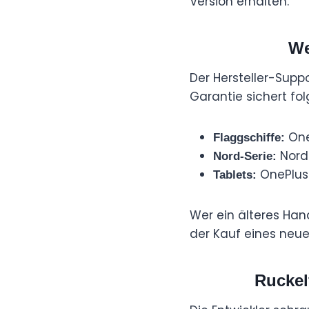
Version erhalten.
We
Der Hersteller-Supp
Garantie sichert fo
OneP
Flaggschiffe:
Nord 
Nord-Serie:
OnePlus 
Tablets:
Wer ein älteres Hand
der Kauf eines neue
Ruckel