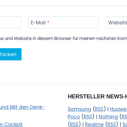
E-Mail
*
Websit
se und Website in diesem Browser für meinen nächsten Kom
HERSTELLER NEWS-
nd killt den Denk-
Samsung
(
RSS
) |
Huawe
Poco
(
RSS
) |
Nothing
(
R
m Cockpit
(
RSS
) |
Realme
(
RSS
) |
S