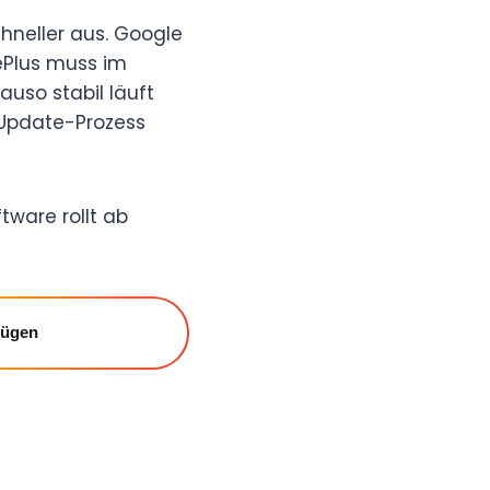
chneller aus. Google
nePlus muss im
uso stabil läuft
 Update-Prozess
tware rollt ab
fügen