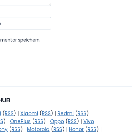
e
mentar speichern.
HUB
i
(
RSS
) |
Xiaomi
(
RSS
) |
Redmi
(
RSS
) |
SS
) |
OnePlus
(
RSS
) |
Oppo
(
RSS
) |
Vivo
ony
(
RSS
) |
Motorola
(
RSS
) |
Honor
(
RSS
) |