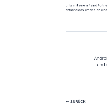
Links mit einem * sind Partne
entscheiden, erhalte ich eine
Andro
und 
Beitragsnaviga
ZURÜCK