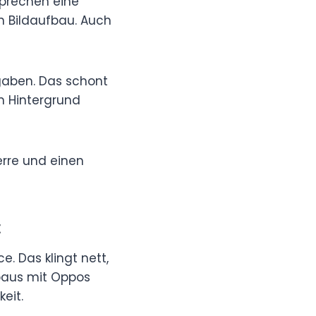
sprechen eine
n Bildaufbau. Auch
gaben. Das schont
m Hintergrund
erre und einen
t
. Das klingt nett,
rbaus mit Oppos
eit.