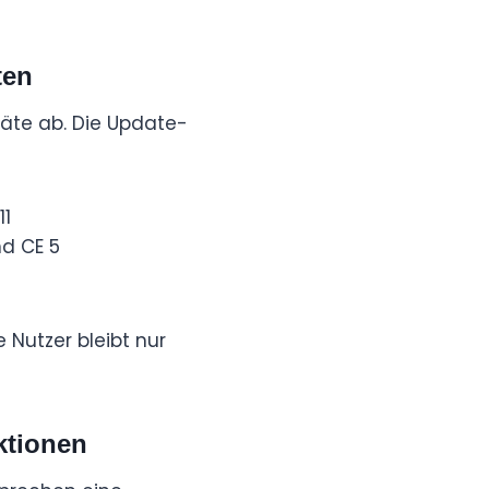
ten
räte ab. Die Update-
11
nd CE 5
 Nutzer bleibt nur
ktionen