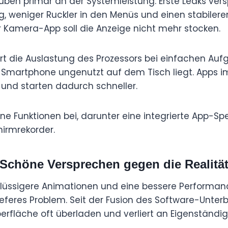
auben primär an der Systemleistung. Erste Leaks ver
g, weniger Ruckler in den Menüs und einen stabilere
 Kamera-App soll die Anzeige nicht mehr stocken.
rt die Auslastung des Prozessors bei einfachen Auf
 Smartphone ungenutzt auf dem Tisch liegt. Apps i
v und starten dadurch schneller.
ne Funktionen bei, darunter eine integrierte App-Sp
hirmrekorder.
Schöne Versprechen gegen die Realitä
flüssigere Animationen und eine bessere Performance
tieferes Problem. Seit der Fusion des Software-Unte
erfläche oft überladen und verliert an Eigenständigk