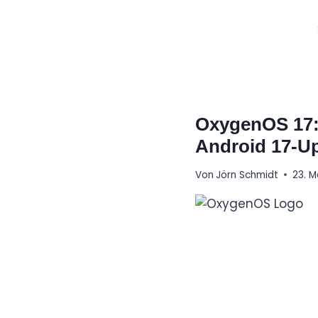
Zum
Inhalt
springen
OxygenOS 17:
Android 17-U
Von
Jörn Schmidt
23. M