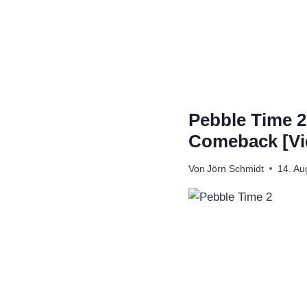
Zum
Inhalt
springen
Pebble Time 2:
Comeback [Vi
Von
Jörn Schmidt
14. Au