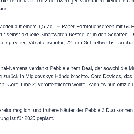
e Technik ab. Trotz hochwertiger Materialien bleibt die Uhr
and.
Modell auf einem 1,5-Zoll-E‑Paper-Farbtouchscreen mit 64 F
ellt selbst aktuelle Smartwatch-Bestseller in den Schatten
autsprecher, Vibrationsmotor, 22-mm-Schnellwechselarmbä
inal-Namens verdankt Pebble einem Deal, der sowohl die M
g zurück in Migicovskys Hände brachte. Core Devices, das 
„Core Time 2“ veröffentlichen wollte, kann es nun offiziell
ereits möglich, und frühere Käufer der Pebble 2 Duo können
ung ist für 2025 geplant.