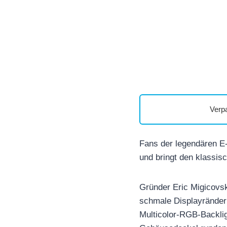
Verp
Fans der legendären E‑
und bringt den klassis
Gründer Eric Migicovs
schmale Displayränder 
Multicolor-RGB-Backlig