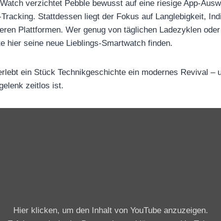
 Watch verzichtet Pebble bewusst auf eine riesige App-Ausw
acking. Stattdessen liegt der Fokus auf Langlebigkeit, Indi
reren Plattformen. Wer genug von täglichen Ladezyklen ode
 hier seine neue Lieblings-Smartwatch finden.
erlebt ein Stück Technikgeschichte ein modernes Revival – 
lenk zeitlos ist.
„
P
e
b
b
l
e
Hier klicken, um den Inhalt von YouTube anzuzeigen.
T