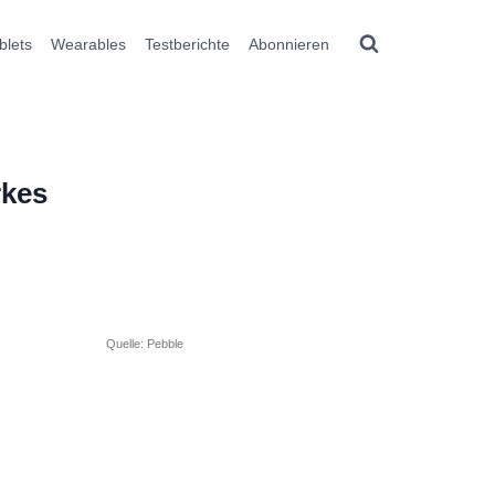
blets
Wearables
Testberichte
Abonnieren
rkes
Quelle: Pebble