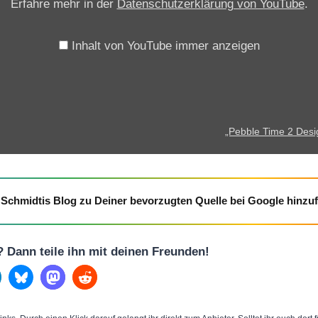
Erfahre mehr in der
Datenschutzerklärung von YouTube
.
i
m
e
Inhalt von YouTube immer anzeigen
2
D
e
s
„Pebble Time 2 Desig
i
g
n
Schmidtis Blog zu Deiner bevorzugten Quelle bei Google hinzu
R
e
v
l? Dann teile ihn mit deinen Freunden!
e
a
l