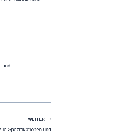
 für einen Kauf entscheiden,
k und
WEITER
le Spezifikationen und