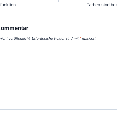
i
funktion
Farben sind be
g
e
n
 Kommentar
icht veröffentlicht.
Erforderliche Felder sind mit
*
markiert