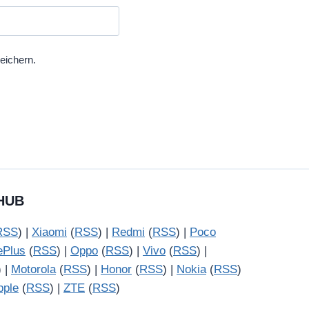
eichern.
HUB
RSS
) |
Xiaomi
(
RSS
) |
Redmi
(
RSS
) |
Poco
ePlus
(
RSS
) |
Oppo
(
RSS
) |
Vivo
(
RSS
) |
) |
Motorola
(
RSS
) |
Honor
(
RSS
) |
Nokia
(
RSS
)
pple
(
RSS
) |
ZTE
(
RSS
)