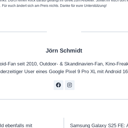
inks. Durch einen Klick darauf gelangt ihr direkt zum Anbieter. Solltet ihr euch dort
!
n. Für euch ändert sich am Preis nichts. Danke für eure Unterstützung!
“
v
o
n
Y
Jörn Schmidt
o
u
oid-Fan seit 2010, Outdoor- & Skandinavien-Fan, Kino-Frea
T
derzeitiger User eines Google Pixel 9 Pro XL mit Android 16
u
b
e
a
n
z
tion
e
ld ebenfalls mit
Samsung Galaxy S25 FE: Al