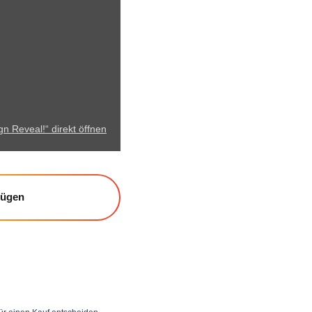
n Reveal!“ direkt öffnen
fügen