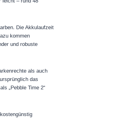
 leicht – rund 48
arben. Die Akkulaufzeit
. Dazu kommen
nder und robuste
arkenrechte als auch
ursprünglich das
 als „Pebble Time 2“
 kostengünstig