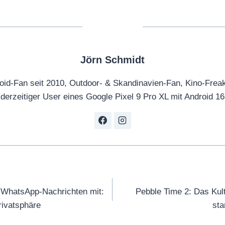
Jörn Schmidt
oid-Fan seit 2010, Outdoor- & Skandinavien-Fan, Kino-Frea
derzeitiger User eines Google Pixel 9 Pro XL mit Android 16
tion
t WhatsApp-Nachrichten mit:
Pebble Time 2: Das Kult
rivatsphäre
sta