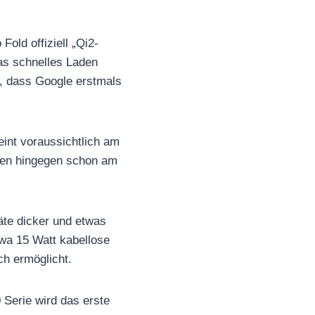
old offiziell „Qi2-
as schnelles Laden
“, dass Google erstmals
eint voraussichtlich am
men hingegen schon am
äte dicker und etwas
twa 15 Watt kabellose
ch ermöglicht.
Serie wird das erste