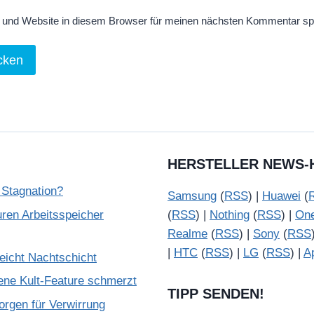
und Website in diesem Browser für meinen nächsten Kommentar sp
HERSTELLER NEWS-
 Stagnation?
Samsung
(
RSS
) |
Huawei
(
ren Arbeitsspeicher
(
RSS
) |
Nothing
(
RSS
) |
On
Realme
(
RSS
) |
Sony
(
RSS
|
HTC
(
RSS
) |
LG
(
RSS
) |
A
reicht Nachtschicht
ene Kult-Feature schmerzt
TIPP SENDEN!
rgen für Verwirrung