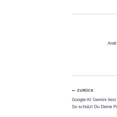
Andr
Beitragsnaviga
ZURÜCK
Google-KI Gemini lies
So schützt Du Deine P