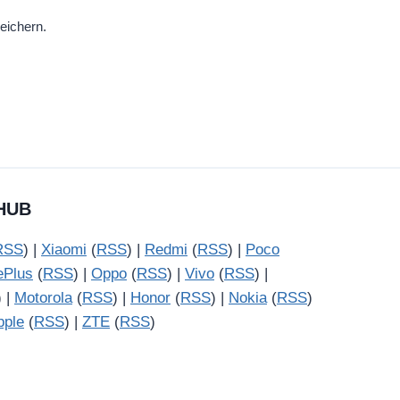
eichern.
HUB
RSS
) |
Xiaomi
(
RSS
) |
Redmi
(
RSS
) |
Poco
ePlus
(
RSS
) |
Oppo
(
RSS
) |
Vivo
(
RSS
) |
) |
Motorola
(
RSS
) |
Honor
(
RSS
) |
Nokia
(
RSS
)
pple
(
RSS
) |
ZTE
(
RSS
)