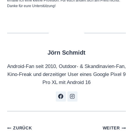
erhalte ich eine kleine Provision. Für euch ändert sich am Preis nichts.
Danke für eure Unterstützung!
Jörn Schmidt
Android-Fan seit 2010, Outdoor- & Skandinavien-Fan,
Kino-Freak und derzeitiger User eines Google Pixel 9
Pro XL mit Android 16
Beitragsnavigation
ZURÜCK
WEITER