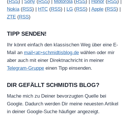
(
RSS
) |
Sony
(
RSS
) |
Motorola
(
RSS
) |
Honor
(
RSS
) |
Nokia
(
RSS
) |
HTC
(
RSS
) |
LG
(
RSS
) |
Apple
(
RSS
) |
ZTE
(
RSS
)
TIPP SENDEN!
Ihr könnt einfach den klassischen Weg über eine E-
Mail an
mail<at>schmidtisblog.de
wählen oder mir
aber auch mit einer Direktnachricht in meiner
Telegram-Gruppe
einen Tipp einsenden.
DIR GEFÄLLT SCHMIDTIS BLOG?
Mache mich zu Deiner bevorzugten Quelle bei
Google. Dadurch werden Dir meine neuesten Artikel
in deiner Google-Suche häufiger angezeigt.