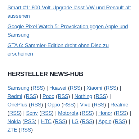
Smart #1: 800-Volt-Upgrade lässt VW und Renault alt
aussehen
Google Pixel Watch 5: Provokation gegen Apple und
Samsung
GTA 6: Sammler-Edition droht ohne Disc zu
erscheinen
HERSTELLER NEWS-HUB
Samsung
(
RSS
) |
Huawei
(
RSS
) |
Xiaomi
(
RSS
) |
Redmi
(
RSS
) |
Poco
(
RSS
) |
Nothing
(
RSS
) |
OnePlus
(
RSS
) |
Oppo
(
RSS
) |
Vivo
(
RSS
) |
Realme
(
RSS
) |
Sony
(
RSS
) |
Motorola
(
RSS
) |
Honor
(
RSS
) |
Nokia
(
RSS
) |
HTC
(
RSS
) |
LG
(
RSS
) |
Apple
(
RSS
) |
ZTE
(
RSS
)