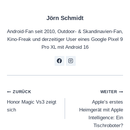
f
l
Jörn Schmidt
i
c
Android-Fan seit 2010, Outdoor- & Skandinavien-Fan,
k
Kino-Freak und derzeitiger User eines Google Pixel 9
e
Pro XL mit Android 16
r
i
n
g
w
i
Beitragsnavigation
ZURÜCK
WEITER
t
Honor Magic Vs3 zeigt
Apple’s erstes
h
sich
Heimgerät mit Apple
h
Intelligence: Ein
2
Tischroboter?