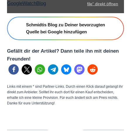
e
GoogleWatchBlog
file“ direkt öffnen
l
8
Schmidtis Blog zu Deiner bevorzugten
P
Quelle bei Google hinzufügen
r
o
Gefällt dir der Artikel? Dann teile ihn mit deinen
f
Freunden!
u
l
l
s
Links mit einem * sind Partner-Links. Durch einen Klick darauf gelangt ihr
c
direkt zum Anbieter. Solltet ihr euch dort für einen Kauf entscheiden,
erhalte ich eine kleine Provision. Für euch ändert sich am Preis nichts.
r
Danke für eure Unterstützung!
e
e
n