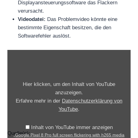
Displayansteuerungssoftware das Flackern
verursacht.
Videodatei:
Das Problemvideo könnte eine
bestimmte Eigenschaft besitzen, die den
Softwarefehler auslöst.
„
G
o
o
Hier klicken, um den Inhalt von YouTube
g
anzuzeigen.
l
Erfahre mehr in der
Datenschutzerklärung von
e
YouTube
.
P
i
Inhalt von YouTube immer anzeigen
x
Quelle(n):
„Google Pixel 8 Pro full screen flickering with h265 media