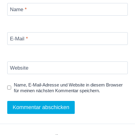
o
Name
*
u
T
u
b
E-Mail
*
e
a
n
Website
z
e
Name, E-Mail-Adresse und Website in diesem Browser
i
für meinen nächsten Kommentar speichern.
g
e
n