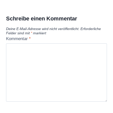
6
5
m
Schreibe einen Kommentar
e
Deine E-Mail-Adresse wird nicht veröffentlicht.
Erforderliche
d
Felder sind mit
*
markiert
i
Kommentar
*
a
f
i
l
e
“
v
o
n
Y