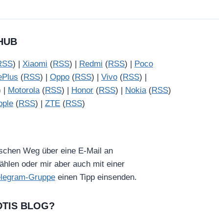
HUB
RSS
) |
Xiaomi
(
RSS
) |
Redmi
(
RSS
) |
Poco
ePlus
(
RSS
) |
Oppo
(
RSS
) |
Vivo
(
RSS
) |
) |
Motorola
(
RSS
) |
Honor
(
RSS
) |
Nokia
(
RSS
)
pple
(
RSS
) |
ZTE
(
RSS
)
ischen Weg über eine E-Mail an
hlen oder mir aber auch mit einer
elegram-Gruppe
einen Tipp einsenden.
DTIS BLOG?