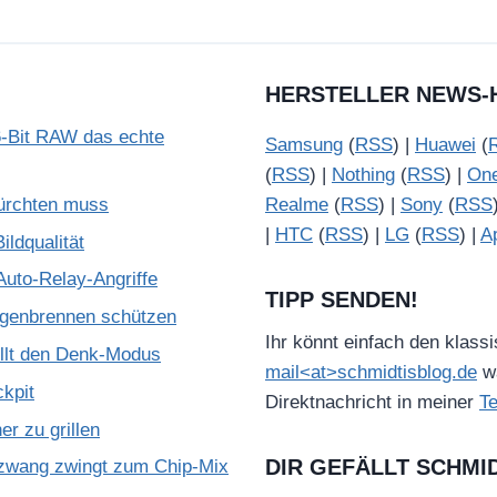
HERSTELLER NEWS-
-Bit RAW das echte
Samsung
(
RSS
) |
Huawei
(
(
RSS
) |
Nothing
(
RSS
) |
On
ürchten muss
Realme
(
RSS
) |
Sony
(
RSS
|
HTC
(
RSS
) |
LG
(
RSS
) |
A
ldqualität
Auto-Relay-Angriffe
TIPP SENDEN!
ugenbrennen schützen
Ihr könnt einfach den klass
illt den Denk-Modus
mail<at>schmidtisblog.de
wä
kpit
Direktnachricht in meiner
T
r zu grillen
DIR GEFÄLLT SCHMI
zwang zwingt zum Chip-Mix